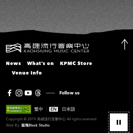
News
What’s on
KPMC Store
Venue Info
Follow us
繁中
EN
日本語
Copyright © 2019 高雄流行音樂中心 All rights reserved.
Web By
版塊Block Studio