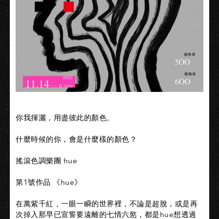
你我揮灑，用盡彼此的顏色。​
什麼時候的你，會是什麼樣的顏色？​
搖滾色調樂團 hue​
第1號作品 《hue》​
在萬紫千紅，一眼一瞬的世界裡，不論是超脫，或是再
次掉入那早已宣誓要遠離的七情六慾，都是hue想透過