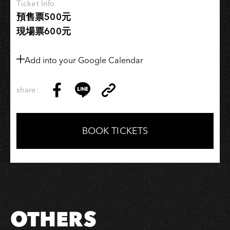
Ticket Info
響
預售票500元
譜
現場票600元
成
一
首
Add into your Google Calendar
金
曲
share:
Copy
Share
Share
Copy
Link
on
on
Link
Facebook
LINE
BOOK TICKETS
OTHERS