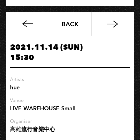
BACK
高
流
系：
2021.11.14 (SUN)
超
15:30
營
養
學
Artists
分
hue
VOL.2
｜
Venue
用
LIVE WAREHOUSE Small
生
命
Organiser
高雄流行音樂中心
的
聲