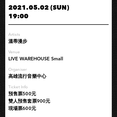
not
2021.05.02 (SUN)
Linion」
19:00
巡
迴
演
Artists
唱
溫蒂漫步
會
−高
Venue
雄
LIVE WAREHOUSE Small
場
Organiser
高雄流行音樂中心
Ticket Info
預售票500元
雙人預售套票900元
現場票600元