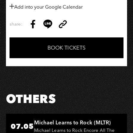
Add into your Google Calendar
share:
Copy
Share
Share
Copy
Link
on
on
Link
Facebook
LINE
BOOK TICKETS
OTHERS
Hi-Ing Music Hall
Michael Learns to Rock (MLTR)
07.05
Michael Learns to Rock Encore All The