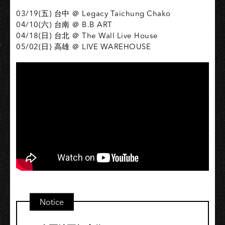
03/19(五) 台中 ＠ Legacy Taichung Chako
04/10(六) 台南 ＠ B.B ART
04/18(日) 台北 ＠ The Wall Live House
05/02(日) 高雄 ＠ LIVE WAREHOUSE
Notice