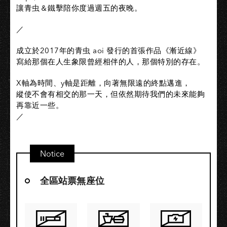
讓青虫＆鐵擊陪你度過週五的夜晚。
／
成立於2017年的青虫 aoi 發行的首張作品《漸近線》
寫給那個在人生象限曾經相伴的人，那個特別的存在。
X軸為時間、y軸是距離，向著無限遠的終點邁進，
縱使不會有相交的那一天，但依然期待我們的未來能夠
再靠近一些。
／
Notice
全區站票無座位