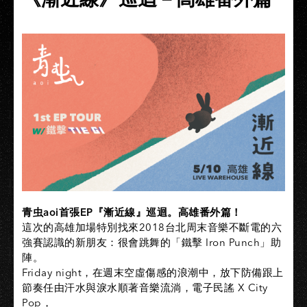
青虫aoi首張EP『漸近線』巡迴。高雄番外篇！
這次的高雄加場特別找來2018台北周末音樂不斷電的六
強賽認識的新朋友：很會跳舞的「鐵擊 Iron Punch」助
陣。
Friday night，在週末空虛傷感的浪潮中，放下防備跟上
節奏任由汗水與淚水順著音樂流淌，電子民謠 X City
Pop，