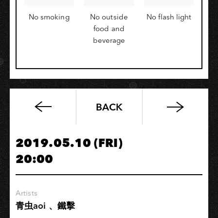
No smoking
No outside
No flash light
food and
beverage
BACK
洪
安
妮
2019.05.10 (FRI)
帶
20:00
你
去
旅
Artists
行
青虫aoi 、鐵擊