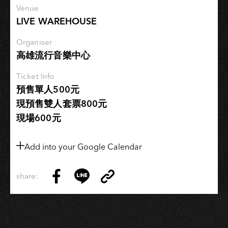
Venue
LIVE WAREHOUSE
Organiser
高雄流行音樂中心
Ticket Info
預售單人500元
現預售雙人套票800元
現場600元
Add into your Google Calendar
share:
Copy
Share
Share
Copy
Link
on
on
Link
Facebook
LINE