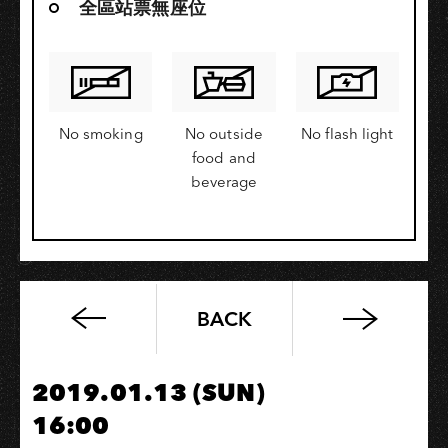
全區站票無座位
No smoking
No outside
No flash light
food and
beverage
BACK
《原
始
的
2019.01.13 (SUN)
嚮
16:00
往》