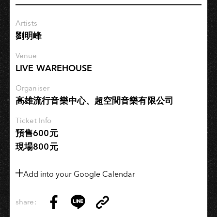
專
輯
Artists
演
劉明峰
唱
會
Venue
－
LIVE WAREHOUSE
高
雄
Organiser
高雄流行音樂中心、超空間音樂有限公司
場
Ticket Info
預售600元
現場800元
Add into your Google Calendar
share:
Copy
Share
Share
Copy