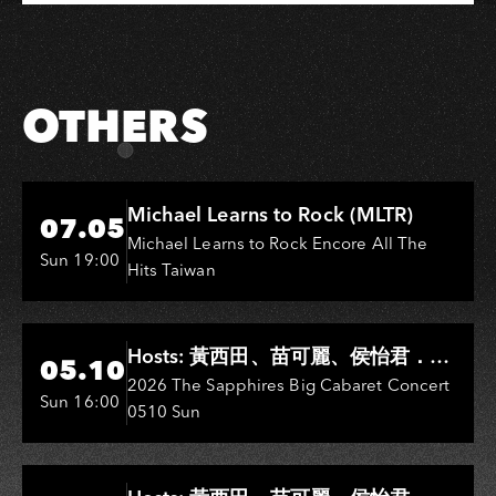
Link
on
on
Link
Facebook
LINE
OTHERS
Hi-Ing Music Hall
Michael Learns to Rock (MLTR)
07.05
Michael Learns to Rock Encore All The
Sun 19:00
Hits Taiwan
Hi-Ing Music Hall
Hosts: 黃西田、苗可麗、侯怡君．
05.10
Entertainers: 葉啟田、鳥來嬤-吳
2026 The Sapphires Big Cabaret Concert
Sun 16:00
0510 Sun
敏、王彩樺、王瑞霞、吳淑敏、施文
彬、邵大倫、曹雅雯、陳孟賢、黃露
瑤
Hi-Ing Music Hall