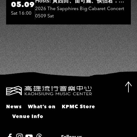
Hosts: 黃西田、苗可麗、侯怡君．
05.09
Entertainers: 葉啟田、鳥來嬤-吳
2026 The Sapphires Big Cabaret Concert
Sat 16:00
0509 Sat
敏、張秀卿、王彩樺、吳淑敏、施文
彬、邵大倫、曹雅雯、陳孟賢、黃露
瑤
News
What’s on
KPMC Store
Venue Info
Follow us