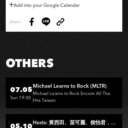
Add into your Google Calendar
share:
Copy
Share
Share
Copy
Link
on
on
Link
Facebook
LINE
OTHERS
Hi-Ing Music Hall
Michael Learns to Rock (MLTR)
07.05
Michael Learns to Rock Encore All The
Sun 19:00
Hits Taiwan
Hi-Ing Music Hall
Hosts: 黃西田、苗可麗、侯怡君．
05.10