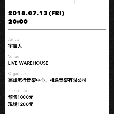
w/GLDN(JP)
GLDN╳US:WE
2018.07.13 (FRI)
Releasing
20:00
Tour
2018
Artists
宇宙人
Venue
LIVE WAREHOUSE
Organiser
高雄流行音樂中心、相遇音樂有限公司
Ticket Info
預售1000元
現場1200元