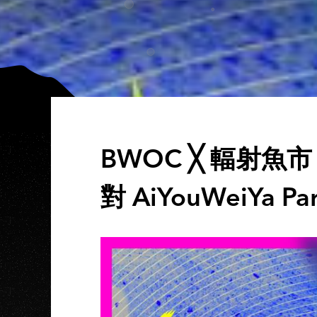
BWOC ╳ 輻射魚
對 AiYouWeiYa Par