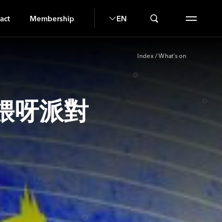
A
act
Membership
EN
Index
/
What’s on
油餵呀派對