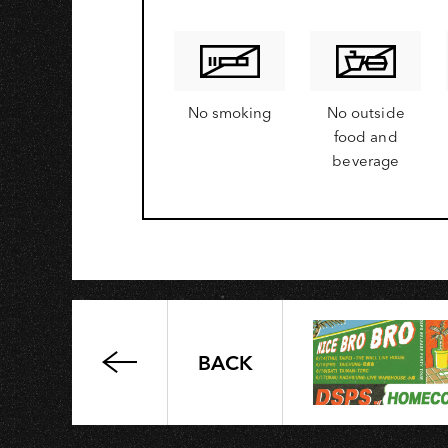
No smoking
No outside
food and
beverage
BACK
「慢
慢，
而