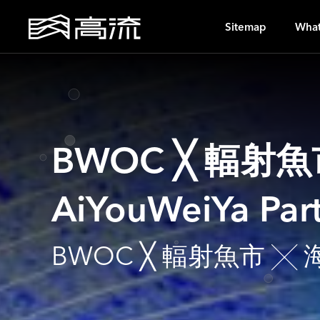
G
Sitemap
What
BWOC ╳ 輻射
AiYouWeiYa Par
BWOC ╳ 輻射魚市 ╳