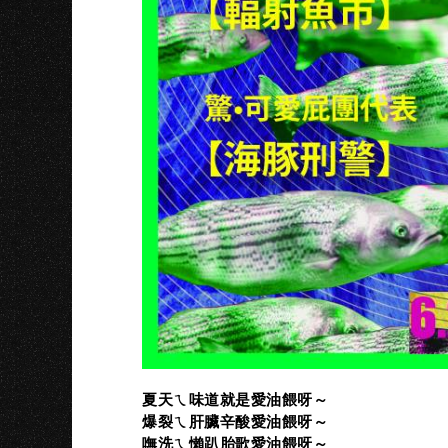
夏天ㄟ味道就是愛油餵呀～
爆裂ㄟ肝臟辛酸愛油餵呀～
嘸洗ㄟ懶趴胎歌愛油餵呀～