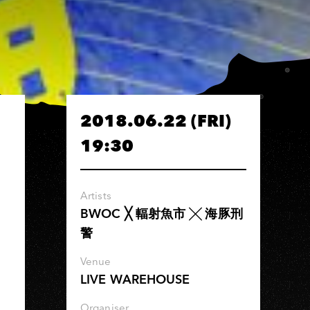
2018.06.22 (FRI)
19:30
Artists
BWOC ╳ 輻射魚市 ╳ 海豚刑
警
Venue
LIVE WAREHOUSE
Organiser