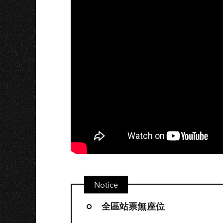
Notice
全區站票無座位