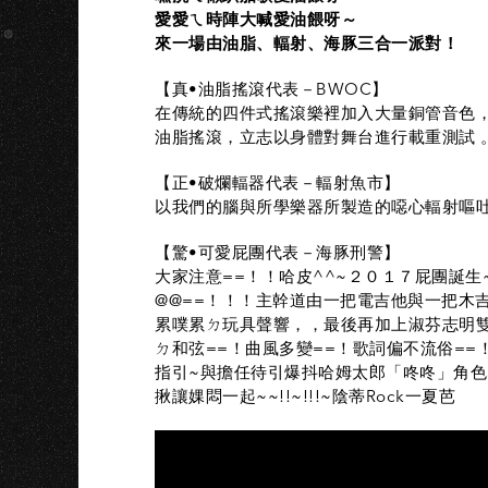
愛愛ㄟ時陣大喊愛油餵呀～
來一場由油脂、輻射、海豚三合一派對！
【真•油脂搖滾代表－BWOC】
在傳統的四件式搖滾樂裡加入大量銅管音色
油脂搖滾，立志以身體對舞台進行載重測試 
【正•破爛輻器代表－輻射魚市】
以我們的腦與所學樂器所製造的噁心輻射嘔
【驚•可愛屁團代表－海豚刑警】
大家注意==！！哈皮^^~２０１７屁團誕生
@@==！！！主幹道由一把電吉他與一把木
累噗累ㄉ玩具聲響，，最後再加上淑芬志明雙
ㄉ和弦==！曲風多變==！歌詞偏不流俗==
指引~與擔任待引爆抖哈姆太郎「咚咚」角色aka
揪讓婐悶一起~~!!~!!!~陰蒂Rock一夏芭