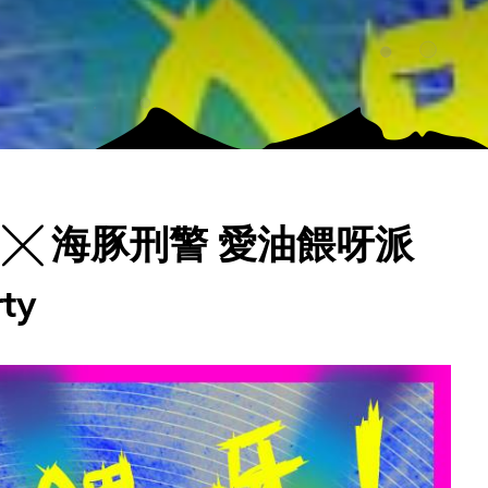
市 ╳ 海豚刑警 愛油餵呀派
ty