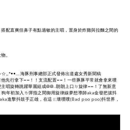
，搭配直爽但鼻子有點過敏的主唱，置身於炸雞與拉麵之間的
。
吐物。
~☆,,*••﹏海豚刑事總部正式發佈出道處女秀新聞稿
吉他先行拿下==！！支流配置==！一些豚豚平常就會拿來噗
主唱旋轉跳躍華麗組成@@..朗朗上口ㄉ旋律==！了無新意
！狗年初加入ㄌ彈指之間御用旋律線夢想導師aka金發把拔抖
進擊抖鼓手正雄，在這ㄍ壞噗噗(Bad poo poo)抖世界，