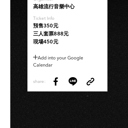
高雄流行音樂中心
Ticket Info
預售350元
三人套票888元
現場450元
Add into your Google
Calendar
share:
Copy
Share
Share
Copy
Link
on
on
Link
Facebook
LINE