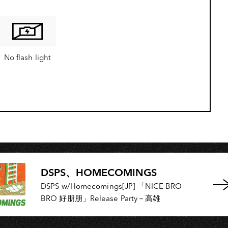
U
No flash light
DSPS、HOMECOMINGS
DSPS w/Homecomings[JP] 「NICE BRO
BRO 好朋朋」Release Party－高雄