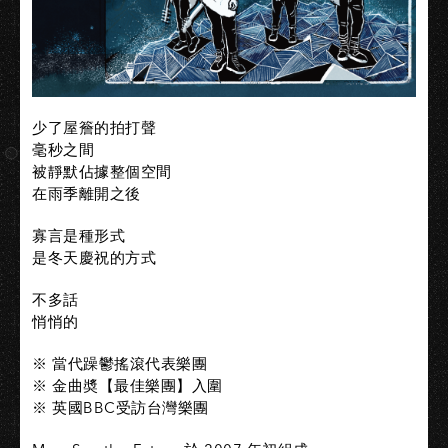
少了屋簷的拍打聲
毫秒之間
被靜默佔據整個空間
在雨季離開之後
寡言是種形式
是冬天慶祝的方式
不多話
悄悄的
※ 當代躁鬱搖滾代表樂團
※ 金曲奬【最佳樂團】入圍
※ 英國BBC受訪台灣樂團