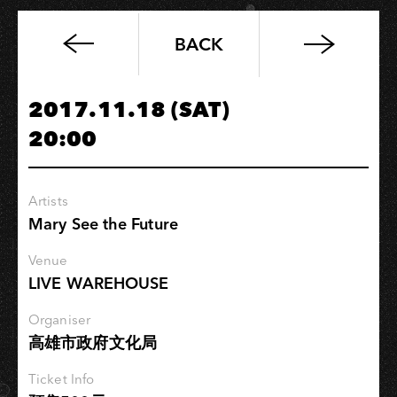
BACK
鐵
擊
w/
2017.11.18 (SAT)
謎
20:00
路
人
《夜
Artists
晚
Mary See the Future
是
難
Venue
免
LIVE WAREHOUSE
的
了》
Organiser
高雄市政府文化局
Ticket Info