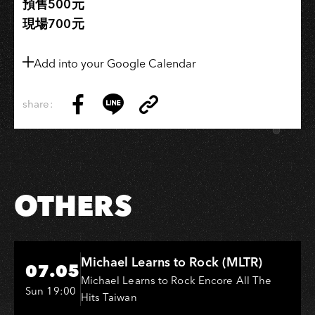
預售500元
現場700元
Add into your Google Calendar
share:
Copy
Share
Share
Copy
Link
on
on
Link
Facebook
LINE
OTHERS
Hi-Ing Music Hall
Michael Learns to Rock (MLTR)
07.05
Michael Learns to Rock Encore All The
Sun 19:00
Hits Taiwan