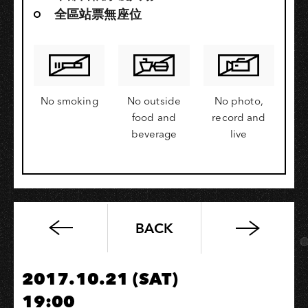
全區站票無座位
No smoking
No outside
No photo,
food and
record and
beverage
live
BACK
LM.C
TOUR
2017
2017.10.21 (SAT)
「The
19:00
Never-