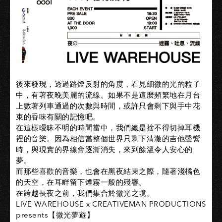
後來發現，透過路燈反射的角度，看見細微的光的粒子
中，有著夜晚美麗的流線。如果不是這麼頻繁地在月台
上數著列車通過的次數與時間，或許只會剩下與手中花
束的香味有關的記憶吧。
在這樣曖昧不明的時間當中，我們總是捨不得切掉耳機
裡的音樂。因為相信當整個世界只剩下清澈的吉他聲響
時，與現實的界線會逐漸消失，來到餘溫令人安心的
夢。
而那些喜歡的音樂，也會在黑夜結束之際，隨著淺橘色
的天空，在耳畔留下煙霧一般的殘響。
在跨越長夜之前，我們集合於微光之境。
LIVE WAREHOUSE x CREATIVEMAN PRODUCTIONS
presents【微光夢遊】