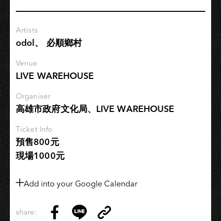
ending
Veda」
Artists
in
odol、 必順鄉村
TAIWAN
Venue
LIVE WAREHOUSE
Organiser
高雄市政府文化局、LIVE WAREHOUSE
Ticket Info
預售800元
現場1000元
Add into your Google Calendar
share:
Copy