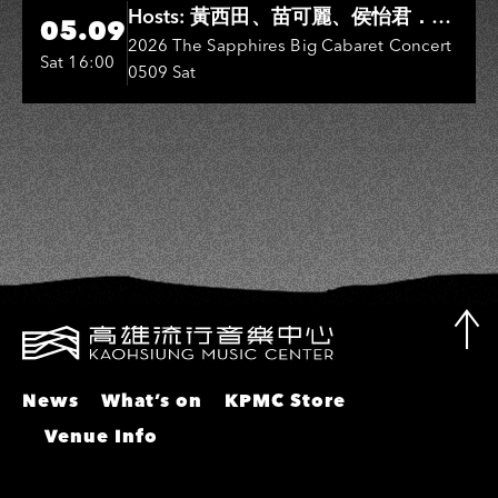
Hi-Ing Music Hall
Hosts: 黃西田、苗可麗、侯怡君．
05.09
Entertainers: 葉啟田、鳥來嬤-吳
2026 The Sapphires Big Cabaret Concert
Sat 16:00
0509 Sat
敏、張秀卿、王彩樺、吳淑敏、施文
彬、邵大倫、曹雅雯、陳孟賢、黃露
瑤
News
What’s on
KPMC Store
Venue Info