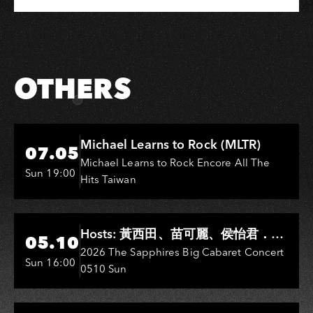
Share
Share
Copy
Link
on
on
Link
Facebook
LINE
OTHERS
Hi-Ing Music Hall
Michael Learns to Rock (MLTR)
07.05
Michael Learns to Rock Encore All The
Sun 19:00
Hits Taiwan
Hi-Ing Music Hall
Hosts: 黃西田、苗可麗、侯怡君．
05.10
Entertainers: 葉啟田、鳥來嬤-吳
2026 The Sapphires Big Cabaret Concert
Sun 16:00
0510 Sun
敏、王彩樺、王瑞霞、吳淑敏、施文
彬、邵大倫、曹雅雯、陳孟賢、黃露
瑤