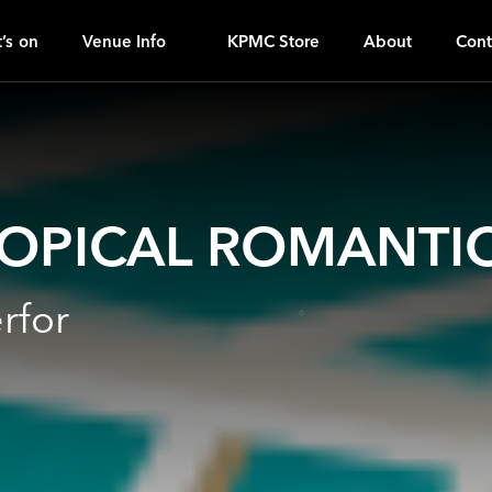
N
ｚ
’s on
Venue Info
KPMC Store
About
Cont
ROPICAL ROMANTI
for