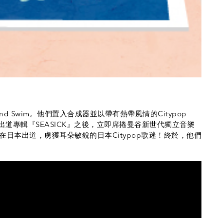
K
d Swim。他們置入合成器並以帶有熱帶風情的Citypop
張出道專輯『SEASICK』之後，立即席捲曼谷新世代獨立音樂
日本出道，虜獲耳朵敏銳的日本Citypop歌迷！終於，他們