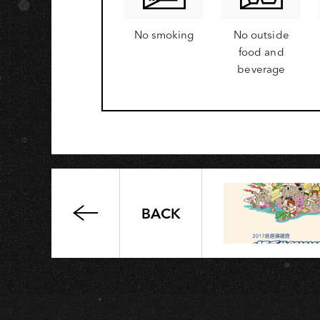
No smoking
No outside
food and
beverage
BACK
專
輯
專
場
發
售