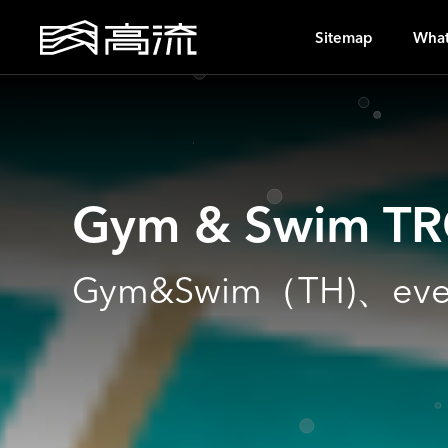
U
Sitemap
What
Gym & Swim T
Gym&Swim（TH)、ever