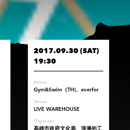
2017.09.30 (SAT)
19:30
Artists
Gym&Swim（TH)、everfor
Venue
LIVE WAREHOUSE
Organiser
高雄市政府文化局、浪漫的工