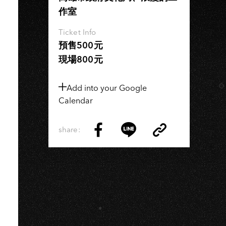
作室
Ticket Info
預售500元
現場800元
Add into your Google
Calendar
share:
Copy
Share
Share
Copy
Link
on
on
Link
Facebook
LINE