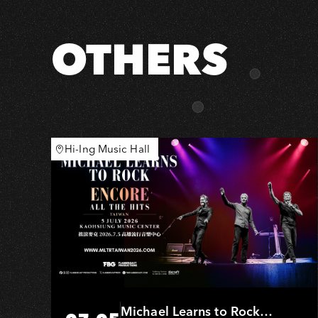
G
台
灣
OTHERS
巡
迴
－
高
雄
場
Hi-Ing Music Hall
Michael Learns to Rock