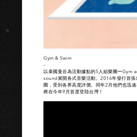
G
Gym & Swim
–
以泰國曼谷為活動據點的5人組樂團ーGym an
sound展開各式音樂活動。2016年發行首
圈，受到各界高度評價。同年2月他們也迅速在
將在今年9月首度登陸台灣！