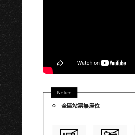
U
Notice
全區站票無座位