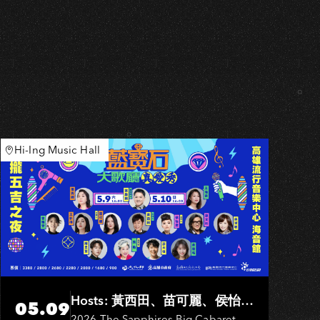
A
Hi-Ing Music Hall
Hosts: 黃西田、苗可麗、侯怡
05.09
2026 The Sapphires Big Cabaret