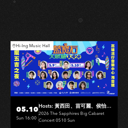
K
Hi-Ing Music Hall
Hosts: 黃西田、苗可麗、侯怡
05.10
君．Entertainers: 葉啟田、鳥來
2026 The Sapphires Big Cabaret
Sun 16:00
Concert 0510 Sun
嬤-吳敏、王彩樺、王瑞霞、吳