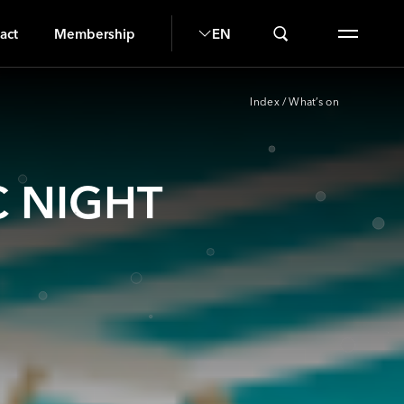
G
act
Membership
EN
Index
/
What’s on
C NIGHT