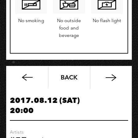
No smoking
No outside
No flash light
food and
beverage
BACK
二
十
周
2017.08.12 (SAT)
年“樹
20:00
念”「拾
回
台
Artists
灣