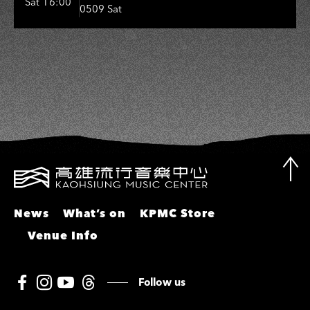
Sat 16:00
0509 Sat
敏、張秀卿、王彩樺、吳淑敏、施文
彬、邵大倫、曹雅雯、陳孟賢、黃露
瑤
News
What’s on
KPMC Store
Venue Info
Follow us