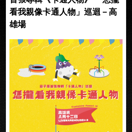
看我親像卡通人物」巡迴－高
雄場