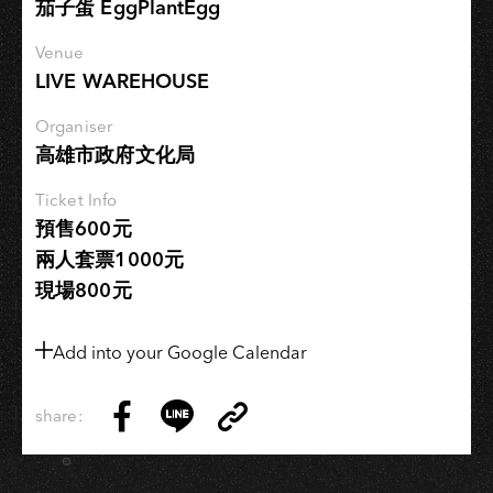
茄子蛋 EggPlantEgg
之
旅」
Venue
LIVE WAREHOUSE
Organiser
高雄市政府文化局
Ticket Info
預售600元
兩人套票1000元
現場800元
Add into your Google Calendar
share:
Copy
Share
Share
Copy
Link
on
on
Link