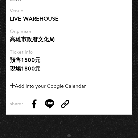
Venue
LIVE WAREHOUSE
Organiser
高雄市政府文化局
Ticket Info
預售1500元
現場1800元
Add into your Google Calendar
share:
Copy
Share
Share
Copy
Link
on
on
Link
Facebook
LINE