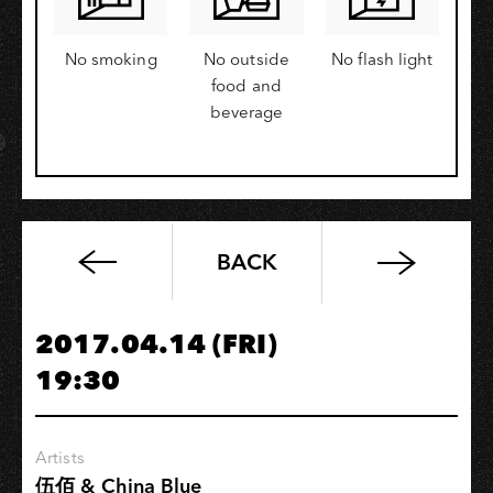
No smoking
No outside
No flash light
food and
beverage
BACK
今
夜
伍
2017.04.14 (FRI)
佰
19:30
8
Artists
伍佰 & China Blue