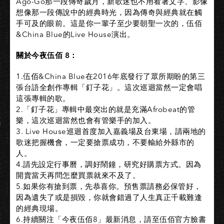
Ago-Go那一段傳奇歲月，新歌迷也不用看著文字、影像
想像那一段傳說中的經典時光，因為傳奇與經典就在觸
手可及的眼前。這是你一輩子至少要朝聖一次的，伍佰
&China Blue的Live House演出。
關於今夜伍佰 8：
1.伍佰&China Blue在2016年底發行了眾所期盼的第三
張台語全創作專輯「釘子花」。這次巡迴當然一定會唱
這張專輯的歌。
2.「釘子花」專輯中最突出的就是充滿Afrobeat的管
樂，這次巡迴當然也會有管樂手的加入。
3. Live House巡迴首度加入嘉義場及台東場，請兩地的
歌迷把握機會，一定要搶票成功，不要輸給外縣市的
人。
4.請先設定行事曆，調好鬧鐘，研究好購票方式。因為
開賣當天再問怎麼買票就來不及了。
5.如果你有搶到票，先恭喜你。預售票請務必保管好，
因為遺失了或是損毀，你就會錯過了人生真正千載難逢
的經典現場。
6.持續關注「今夜伍佰8」最新消息，請至伍佰官方臉書