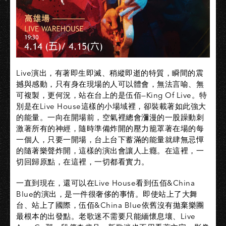
Live演出，有著即生即滅、稍縱即逝的特質，瞬間的震
撼與感動，只有身在現場的人可以體會，無法言喻、無
可複製，更何況，站在台上的是伍佰—King Of Live。特
別是在Live House這樣的小場域裡，卻裝載著如此強大
的能量。一向在開場前，空氣裡總會瀰漫的一股躁動刺
激著所有的神經，隨時準備炸開的壓力籠罩著在場的每
一個人，只要一開場，台上台下蓄滿的能量就肆無忌憚
的隨著樂聲炸開，這樣的演出會讓人上癮。在這裡，一
切回歸原點，在這裡，一切都看實力。
一直到現在，還可以在Live House看到伍佰&China
Blue的演出，是一件很奢侈的事情。即使站上了大舞
台、站上了國際，伍佰&China Blue依舊沒有拋棄樂團
最根本的出發點。老歌迷不需要只能緬懷息壤、Live