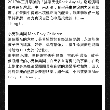
2017年三月舉辦的「搖滾天使Rock Angel」巡迴演唱
會將在台灣北、中、南巡演，希望藉由搖滾的力道和態
度，在音樂中傳達出積極正面的能量，鼓舞聽眾們一起
堅持夢想，努力實現自己心中最想做的《One
Thing》。
小男孩樂團 Men Envy Children
這個團名的意喻，是希望對於音樂這個夢想，永遠能像
孩子般的純真、好奇、賦有想像力，讓生命與夢想能隨
時隨地1+1大於2的活力。
由主唱 米非、團長兼吉他手 昌哥、吉他手 漢斯、鼓手
俊凱組成的小男孩樂團，白天各自有奮鬥的事業，在晚
上則化身為搖滾樂團團員在音樂的遊樂場裡相聚，四人
將對音樂的熱愛及夢想結集，組合成「小男孩樂團Men
Envy Children 」。