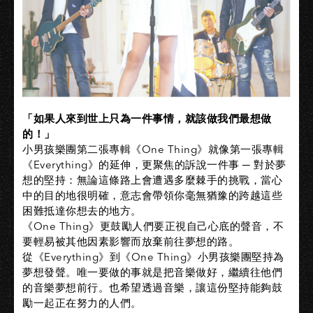
「如果人來到世上只為一件事情，就該做我們最想做
的！」
小男孩樂團第二張專輯《One Thing》就像第一張專輯
《Everything》的延伸，更聚焦的訴說一件事 ─ 對於夢
想的堅持：無論這條路上會遭遇多麼棘手的挑戰，當心
中的目的地很明確，意志會帶領你毫無猶豫的跨越這些
困難抵達你想去的地方。
《One Thing》更鼓勵人們要正視自己心底的聲音，不
要輕易被其他因素影響而放棄前往夢想的路。
從《Everything》到《One Thing》小男孩樂團堅持為
夢想發聲。唯一要做的事就是把音樂做好，繼續往他們
的音樂夢想前行。也希望透過音樂，讓這份堅持能夠鼓
勵一起正在努力的人們。