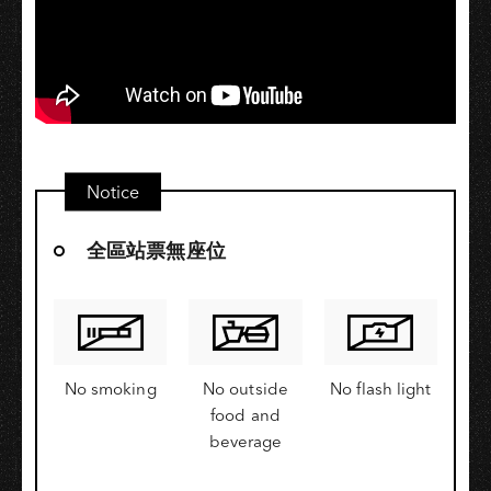
Notice
全區站票無座位
No smoking
No outside
No flash light
food and
beverage