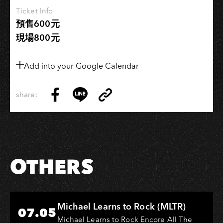
Ticket Info
預售600元
現場800元
Add into your Google Calendar
share:
Copy
Share
Share
Copy
Link
on
on
Link
Facebook
LINE
OTHERS
Hi-Ing Music Hall
Michael Learns to Rock (MLTR)
07.05
Michael Learns to Rock Encore All The