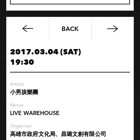
BACK
國
語
作
2017.03.04 (SAT)
業
19:30
簿
貳
零
Artists
壹
小男孩樂團
柒
港
Venue
都
LIVE WAREHOUSE
情
人
Organiser
高雄市政府文化局、昌璐文創有限公司
夢