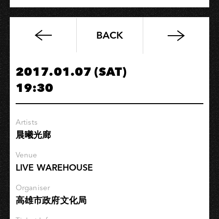
BACK
《別
懷
疑
2017.01.07 (SAT)
自
19:30
己》
專
輯
Artists
巡
晨曦光廊
迴
演
Venue
唱
LIVE WAREHOUSE
會
–
Organiser
高雄市政府文化局
高
雄