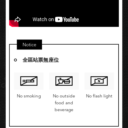
Notice
全區站票無座位
No smoking
No outside
No flash light
food and
beverage