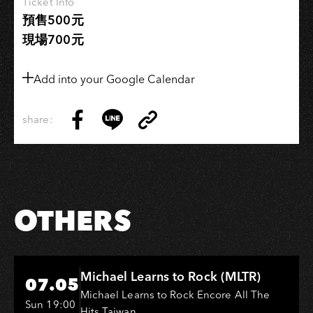
Ticket Info
場
預售500元
現場700元
Add into your Google Calendar
share:
Copy
Share
Share
Copy
Link
on
on
Link
Facebook
LINE
OTHERS
Hi-Ing Music Hall
Michael Learns to Rock (MLTR)
07.05
Michael Learns to Rock Encore All The
Sun 19:00
Hits Taiwan