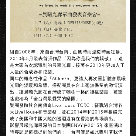
組自2008年，來自台灣台南，曲風時而溫暖時而狂暴。
2010年5月發表首張作品『因為你是我們的驕傲』，這
是大家首次認識到的晨曦光廊，接著在2013年更加入了
大量的合成器和弦樂。
同年的概念性作品『60km/h』更讓人再次重新體會晨曦
光廊的溫暖和希望。搭配團員在台上毫無保留的激情演
出，讓晨曦光廊在台灣成了獨樹一格的後搖樂團，被樂
迷戲稱為『全台灣最愛哭的樂團』。
樂團發跡於台南傳奇LiveHouse-TCRC，征戰過台灣各
大LiveHouse和音樂祭，並在2014年和2015年相繼完
成了美國和中國大陸的巡迴還有在香港的專場演出。
影響晨曦光廊最深的日本樂團ENVY在2015年來臺演出
時專訪是這樣提到他們的：「台灣便是如此吸引著我們