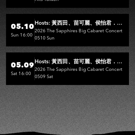
Hi-Ing Music Hall
Hosts: 黃西田、苗可麗、侯怡君．
05.10
Entertainers: 葉啟田、鳥來嬤-吳
2026 The Sapphires Big Cabaret Concert
Sun 16:00
0510 Sun
敏、王彩樺、王瑞霞、吳淑敏、施文
彬、邵大倫、曹雅雯、陳孟賢、黃露
瑤
Hi-Ing Music Hall
Hosts: 黃西田、苗可麗、侯怡君．
05.09
Entertainers: 葉啟田、鳥來嬤-吳
2026 The Sapphires Big Cabaret Concert
Sat 16:00
0509 Sat
敏、張秀卿、王彩樺、吳淑敏、施文
彬、邵大倫、曹雅雯、陳孟賢、黃露
瑤