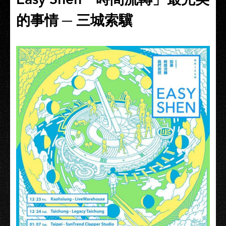
的事情 ─ 三城索驥