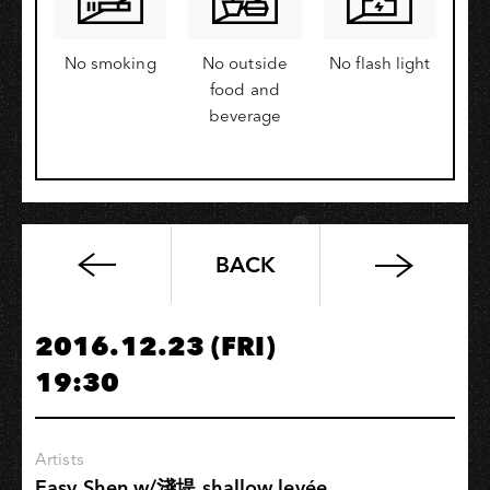
No smoking
No outside
No flash light
food and
beverage
BACK
高
流
小
2016.12.23 (FRI)
週
19:30
末
特
別
Artists
推
Easy Shen w/淺堤 shallow levée