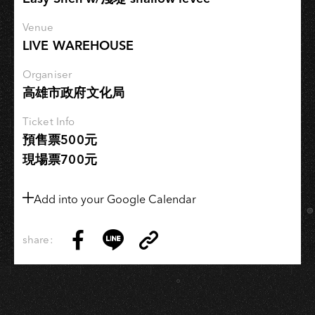
薦
ft.
Venue
滅
LIVE WAREHOUSE
火
器
Organiser
高雄市政府文化局
｜
STAY
Ticket Info
HOME,
預售票500元
STAY
現場票700元
TUNED
Add into your Google Calendar
share:
Copy
Share
Share
Copy
Link
on
on
Link
Facebook
LINE