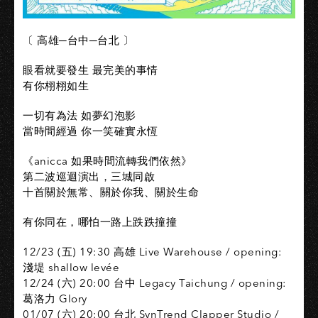
〔 高雄─台中─台北‭ ‬〕
眼看就要發生‭ ‬最完美的事情‭ ‬
有你栩栩如生‭ ‬
一切有為法‭ ‬如夢幻泡影‭ ‬
當時間經過‭ ‬你一笑確實永恆‭ ‬
《anicca‭ ‬如果時間流轉我們依然》‭ ‬
第二波巡迴演出，三城同啟
十首關於無常、關於你我、關於生命‭ ‬
有你同在，哪怕一路上跌跌撞撞‭ ‬
12/23‭ (‬五‭)‬‭ ‬19‭:‬30‭ ‬高雄‭ ‬Live Warehouse‭ / ‬opening‭:
淺堤 shallow levée
12/24‭ (‬六‭) ‬20‭:‬00‭ ‬台中‭ ‬Legacy Taichung‭ / ‬opening‭:
葛洛力 Glory‬
01/07‭ (‬六‭) ‬20‭:‬00‭ ‬台北‭ ‬SynTrend‭ ‬Clapper Studio‭ /‬