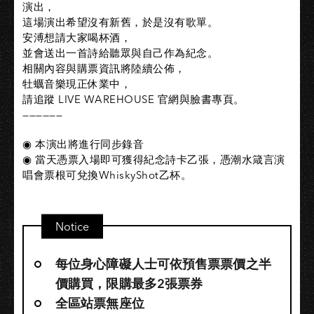
演出，
這場演出希望沒有新舊，於是沒有歌單。
安溥想請大家喝杯酒，
並會送出一首詩給聽眾與自己作為紀念。
相關內容與購票資訊將陸續公佈，
牡蠣音樂現正休業中，
請追蹤 LIVE WAREHOUSE 官網與臉書專頁。
——————
◉ 本演出將進行同步錄音
◉ 當天憑票入場即可獲得紀念詩卡乙張，憑潮水箴言演
唱會票根可兌換WhiskyShot乙杯。
Notice
每位身心障礙人士可依預售票票價之半
價購買，限購最多2張票券
全區站票無座位