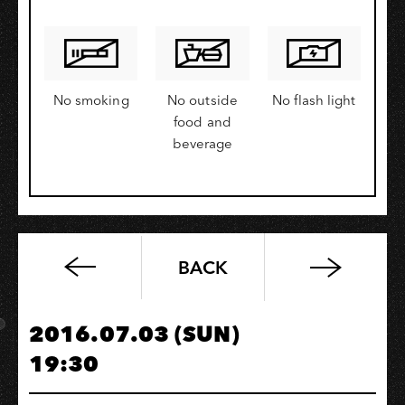
No smoking
No outside
No flash light
food and
beverage
BACK
「CyberRock」
2021
高
2016.07.03 (SUN)
雄
19:30
場