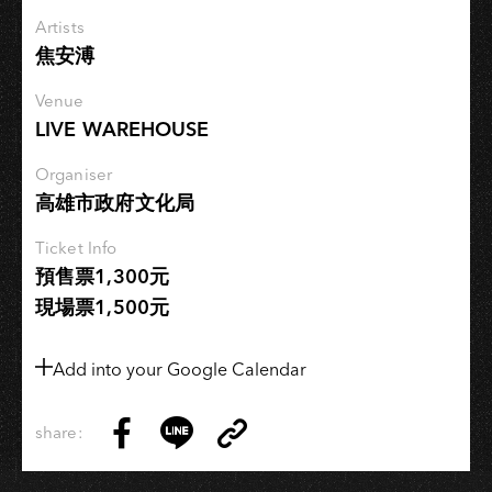
Artists
焦安溥
Venue
LIVE WAREHOUSE
Organiser
高雄市政府文化局
Ticket Info
預售票1,300元
現場票1,500元
Add into your Google Calendar
share:
Copy
Share
Share
Copy
Link
on
on
Link