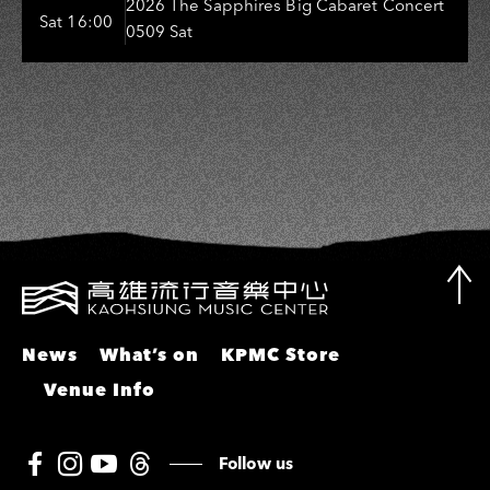
Entertainers: 葉啟田、鳥來嬤-吳
2026 The Sapphires Big Cabaret Concert
Sat 16:00
0509 Sat
敏、張秀卿、王彩樺、吳淑敏、施文
彬、邵大倫、曹雅雯、陳孟賢、黃露
瑤
News
What’s on
KPMC Store
Venue Info
Follow us