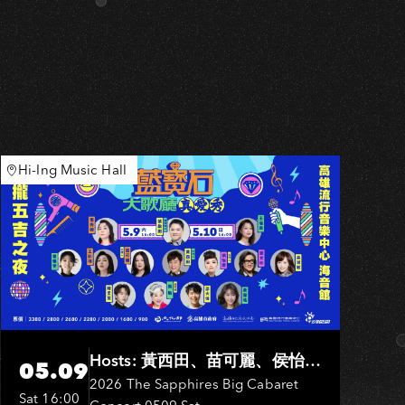
Hi-Ing Music Hall
Hosts: 黃西田、苗可麗、侯怡
05.09
君．Entertainers: 葉啟田、鳥來
2026 The Sapphires Big Cabaret
Sat 16:00