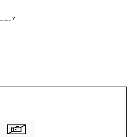
____？