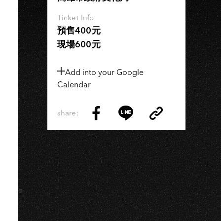
Ticket Info
預售400元
現場600元
Add into your Google
Calendar
share:
Copy
Share
Share
Copy
Link
on
on
Link
Facebook
LINE