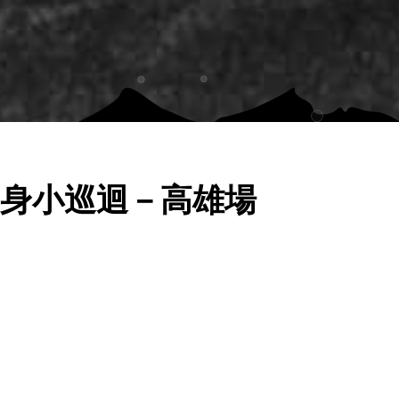
」暖身小巡迴－高雄場