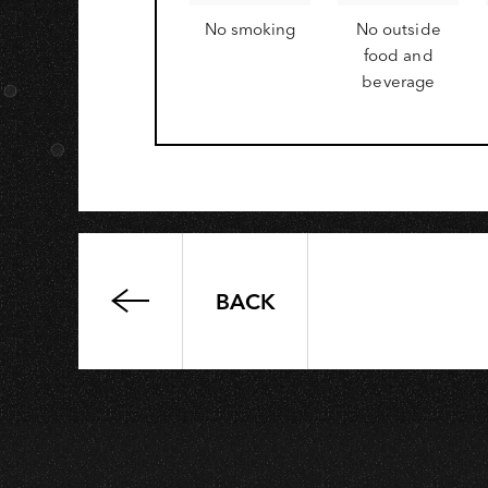
G
No smoking
No outside
food and
beverage
BACK
《一
個
籮
筐
的
討
厭