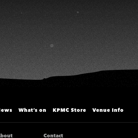
雯、陳孟賢、黃露瑤
News
What’s on
KPMC Store
Venue Info
bout
Contact