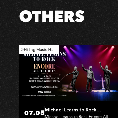
鬼》
OTHERS
Hi-Ing Music Hall
Michael Learns to Rock
07.05
(MLTR)
Michael Learns to Rock Encore All