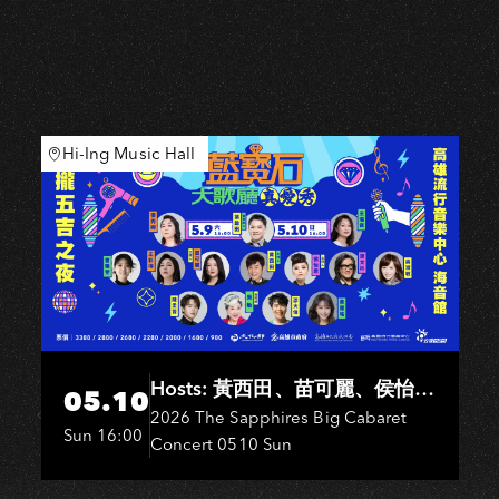
Hi-Ing Music Hall
Hosts: 黃西田、苗可麗、侯怡
05.10
君．Entertainers: 葉啟田、鳥來
2026 The Sapphires Big Cabaret
Sun 16:00
Concert 0510 Sun
嬤-吳敏、王彩樺、王瑞霞、吳
淑敏、施文彬、邵大倫、曹雅