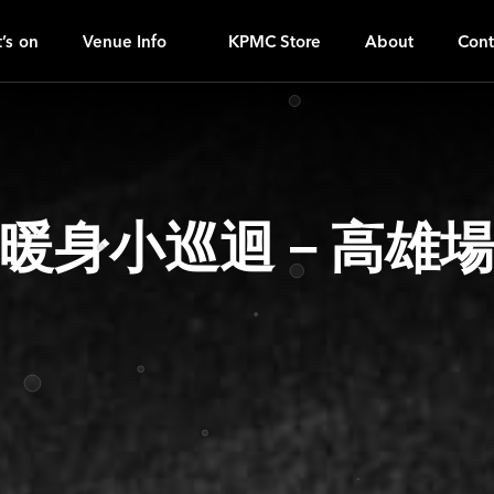
KA
ｚ
’s on
Venue Info
KPMC Store
About
Cont
_」暖身小巡迴－高雄