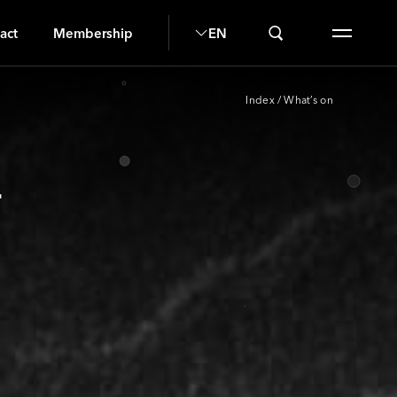
O
act
Membership
EN
Index
/
What’s on
場