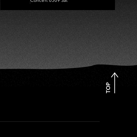
Concert 0509 Sat
嬤-吳敏、張秀卿、王彩樺、吳
淑敏、施文彬、邵大倫、曹雅
雯、陳孟賢、黃露瑤
TOP