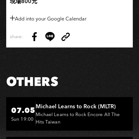
現場800元
Add into your Google Calendar
share:
Copy
Share
Share
Copy
Link
on
on
Link
Facebook
LINE
OTHERS
Hi-Ing Music Hall
Michael Learns to Rock (MLTR)
07.05
Michael Learns to Rock Encore All The
Sun 19:00
Hits Taiwan