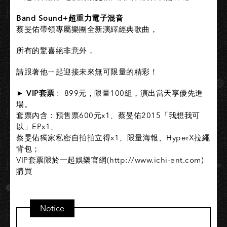
Band Sound+超重力電子混音
蔡旻佑帶領專屬樂團全新演繹經典歌曲，
所有的驚喜絕非意外，
請跟著他ㄧ起迎接未來無可限量的精彩！
► VIP套票
: 899元，限量100組，演出當天享優先進
場。
套票內含：預售票600元x1、蔡旻佑2015「我想我可
以」EPx1、
蔡旻佑獨家私密自拍拍立得x1、限量海報、HyperX拉繩
背包；
VIP套票限於一起娛樂官網(http://www.ichi-ent.com)
購買
Notice