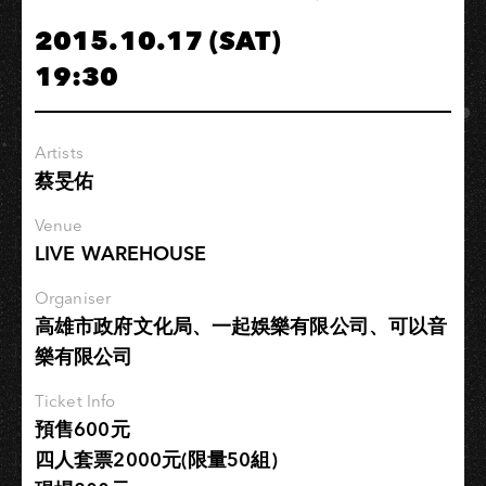
墨
2015.10.17 (SAT)
麒
19:30
麟」
2015
台
Artists
灣
蔡旻佑
巡
演
Venue
LIVE WAREHOUSE
Organiser
高雄市政府文化局、一起娛樂有限公司、可以音
樂有限公司
Ticket Info
預售600元
四人套票2000元(限量50組)