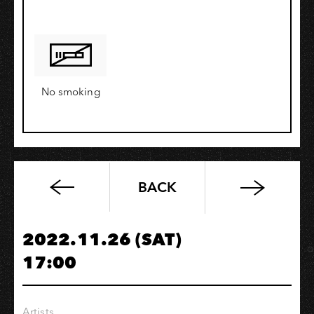
No smoking
BACK
aDAN
薛
詒
2022.11.26 (SAT)
丹
17:00
《倒
敘》
講
Artists