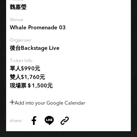
唱
魏嘉瑩
小
巡
Venue
迴
Whale Promenade 03
Organiser
後台Backstage Live
Ticket Info
單人$990元
雙人$1,760元
現場票＄1,500元
Add into your Google Calendar
share:
Copy
Share
Share
Copy
Link
on
on
Link