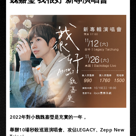
2022
年對小魏魏嘉瑩是充實的一年，
舉辦10場秒殺巡迴演唱會、攻佔LEGACY、Zepp New