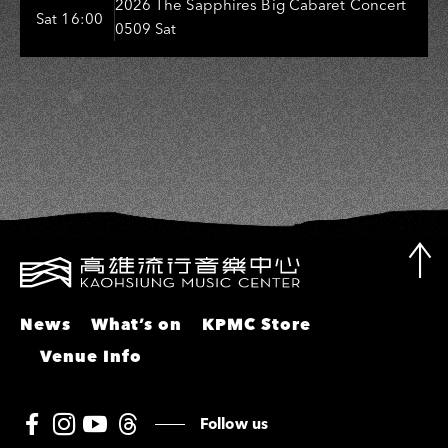
Entertainers: 葉啟田、鳥來嬤-吳
2026 The Sapphires Big Cabaret Concert
Sat 16:00
0509 Sat
敏、張秀卿、王彩樺、吳淑敏、施文
彬、邵大倫、曹雅雯、陳孟賢、黃露
瑤
News
What’s on
KPMC Store
Venue Info
Follow us