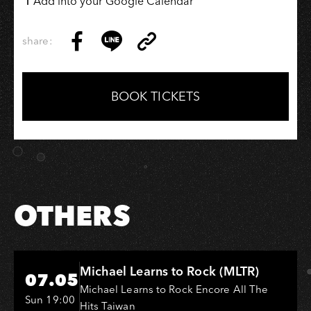
Add into your Google Calendar
share:
Copy
Share
Share
Copy
Link
on
on
Link
Facebook
LINE
BOOK TICKETS
OTHERS
Hi-Ing Music Hall
Michael Learns to Rock (MLTR)
07.05
Michael Learns to Rock Encore All The
Sun 19:00
Hits Taiwan