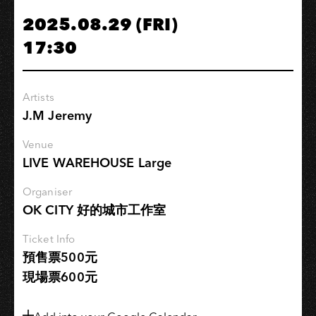
Master
2025.08.29 (FRI)
2025
17:30
Mini
Tour
－
Artists
9/12
J.M Jeremy
Kaohsiung
Venue
LIVE WAREHOUSE Large
Organiser
OK CITY 好的城市工作室
Ticket Info
預售票500元
現場票600元