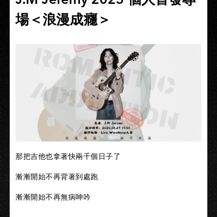
場＜浪漫成癮＞
那把吉他也拿著快兩千個日子了
漸漸開始不再背著到處跑
漸漸開始不再無病呻吟