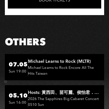
OTHERS
Hi-Ing Music Hall
Michael Learns to Rock (MLTR)
07.05
Michael Learns to Rock Encore All The
Sun 19:00
Hits Taiwan
Hi-Ing Music Hall
Hosts: 黃西田、苗可麗、侯怡君．
05.10
Entertainers: 葉啟田、鳥來嬤-吳
2026 The Sapphires Big Cabaret Concert
Sun 16:00
0510 Sun
敏、王彩樺、王瑞霞、吳淑敏、施文