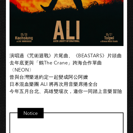
演唱過《咒術迴戰》片尾曲、《BEASTARS》片頭曲
去年底更與「鶴The Crane」跨海合作單曲
〈NEON〉
曾與台灣樂迷約定一起變成阿公阿嬤
日本混血樂團 ALI 將再次用音樂席捲全台
今年五月台北、高雄雙場次，邀你一同踏上音樂冒險
Notice