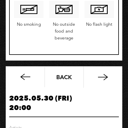
No smoking
No outside
No flash light
food and
beverage
BACK
《
高
流
2025.05.30 (FRI)
金
20:00
趴
🪩
K
Artists