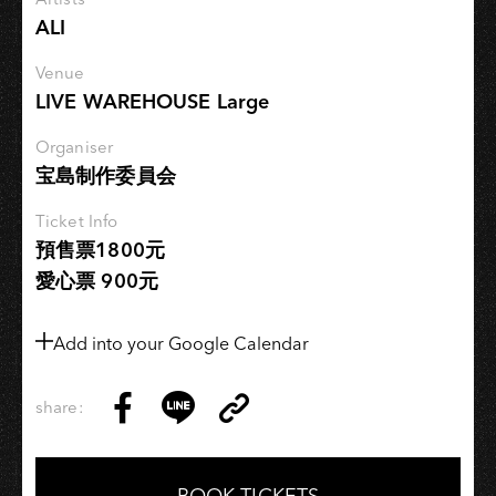
歌
ALI
大
包
Venue
廂
LIVE WAREHOUSE Large
》
Organiser
宝島制作委員会
Ticket Info
預售票1800元
愛心票 900元
Add into your Google Calendar
share:
Copy
Share
Share
Copy
Link
on
on
Link
Facebook
LINE
BOOK TICKETS