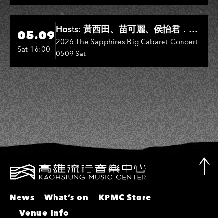
彬、邵大倫、曹雅雯、陳孟賢、黃露
瑤
Hi-Ing Music Hall
Hosts: 黃西田、苗可麗、侯怡君．
05.09
Entertainers: 葉啟田、鳥來嬤-吳
2026 The Sapphires Big Cabaret Concert
Sat 16:00
0509 Sat
敏、張秀卿、王彩樺、吳淑敏、施文
彬、邵大倫、曹雅雯、陳孟賢、黃露
瑤
News
What’s on
KPMC Store
Venue Info