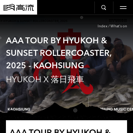
Index
/
What’s on
AAA TOUR BY HYUKOH &
SUNSET ROLLERCOASTER,
2025 - KAOHSIUNG
HYUKOH X 落日飛車
AAA TOUR BY HYUKOH &