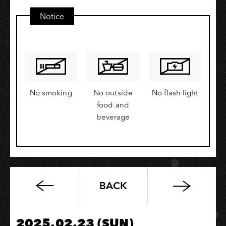
Notice
No smoking
No outside
No flash light
food and
beverage
BACK
SSr
Vol.53
2025.02.23 (SUN)