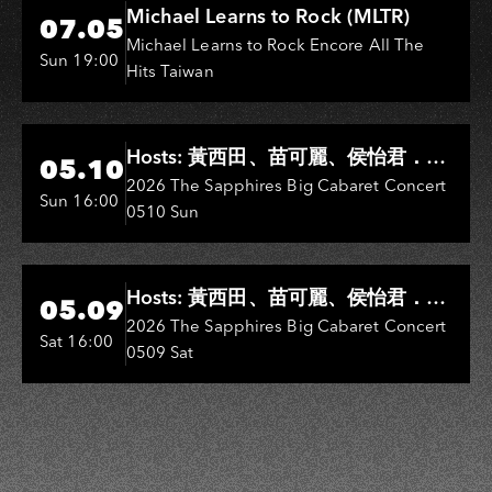
Hi-Ing Music Hall
Michael Learns to Rock (MLTR)
07.05
Michael Learns to Rock Encore All The
Sun 19:00
Hits Taiwan
Hi-Ing Music Hall
Hosts: 黃西田、苗可麗、侯怡君．
05.10
Entertainers: 葉啟田、鳥來嬤-吳
2026 The Sapphires Big Cabaret Concert
Sun 16:00
0510 Sun
敏、王彩樺、王瑞霞、吳淑敏、施文
彬、邵大倫、曹雅雯、陳孟賢、黃露
瑤
Hi-Ing Music Hall
Hosts: 黃西田、苗可麗、侯怡君．
05.09
Entertainers: 葉啟田、鳥來嬤-吳
2026 The Sapphires Big Cabaret Concert
Sat 16:00
0509 Sat
敏、張秀卿、王彩樺、吳淑敏、施文
彬、邵大倫、曹雅雯、陳孟賢、黃露
瑤