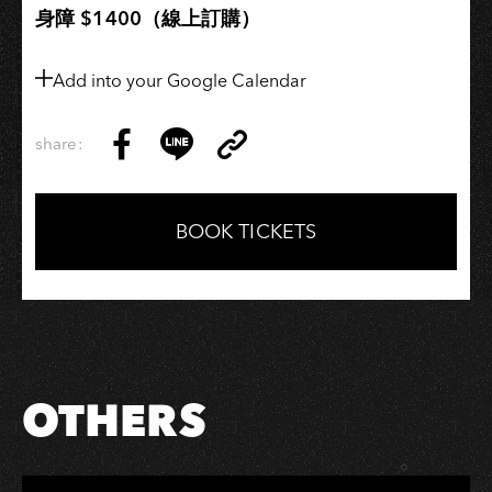
身障 $1400（線上訂購）
Add into your Google Calendar
share:
Copy
Share
Share
Copy
Link
on
on
Link
Facebook
LINE
BOOK TICKETS
OTHERS