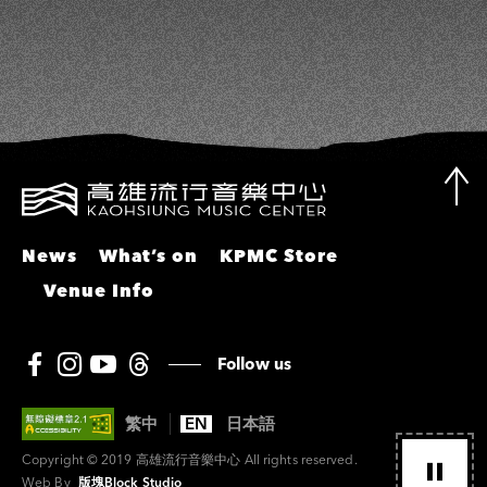
瑤
News
What’s on
KPMC Store
Venue Info
Follow us
繁中
EN
日本語
Copyright © 2019 高雄流行音樂中心 All rights reserved.
Web By
版塊Block Studio