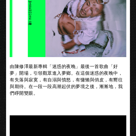
由陳修澤最新專輯「迷惑的夜晚」最後一首歌曲「好
夢」開場，引領觀眾進入夢鄉。在這個迷惑的夜晚中，
有失落與寂寞，有自溺與憤怒，有慵懶與俏皮，有嚮往
與期待。在一段一段高潮起伏的夢境之後，漸漸地，我
們睜開雙眼。