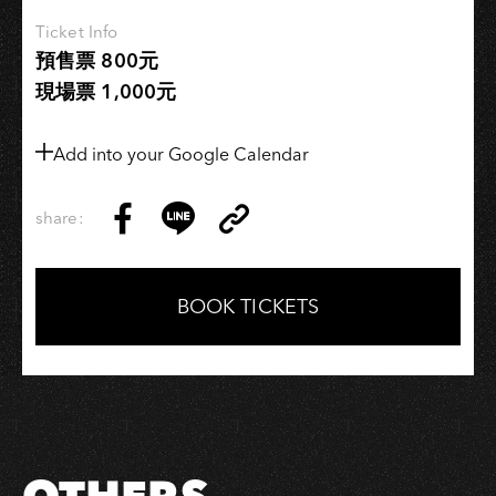
Ticket Info
預售票 800元
現場票 1,000元
Add into your Google Calendar
share:
Copy
Share
Share
Copy
Link
on
on
Link
Facebook
LINE
BOOK TICKETS