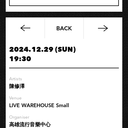
BACK
十
二
月
2024.12.29 (SUN)
｜
19:30
高
流
市
Artists
集
陳修澤
公
告
Venue
LIVE WAREHOUSE Small
Organiser
高雄流行音樂中心