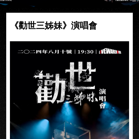
《勸世三姊妹》演唱會