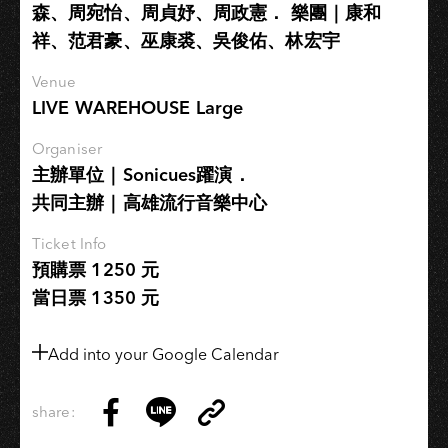
森、周宛怡、周貞妤、周政憲． 樂團｜康和
祥、范君豪、巫康裘、吳俊佑、林宏宇
Venue
LIVE WAREHOUSE Large
Organiser
主辦單位｜Sonicues躍演．
共同主辦｜高雄流行音樂中心
Ticket Info
預購票 1250 元
當日票 1350 元
Add into your Google Calendar
share:
Copy
Share
Share
Copy
Link