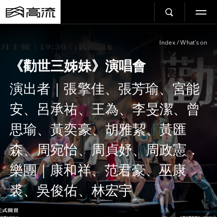
Index
/
What’s on
《勸世三姊妹》演唱會
演出者｜張擎佳、張芳瑜、宮能
安、呂承祐、王為、李旻潔、曾
思瑜、黃奕豪、胡雅絜、黃匯
森、周宛怡、周貞妤、周政憲．
樂團｜康和祥、范君豪、巫康
裘、吳俊佑、林宏宇