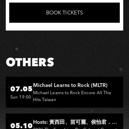
on
on
Link
Facebook
LINE
BOOK TICKETS
OTHERS
Hi-Ing Music Hall
Michael Learns to Rock (MLTR)
07.05
Michael Learns to Rock Encore All The
Sun 19:00
Hits Taiwan
Hi-Ing Music Hall
Hosts: 黃西田、苗可麗、侯怡君．
05.10