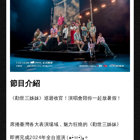
節目介紹
《勸世三姊妹》巡迴收官！演唱會陪你一起放暑假！
席捲臺灣各大表演場域，魅力狂燒的《勸世三姊妹》
即將完成2024年全台巡演 (๑•̀ㅂ•́)و✧