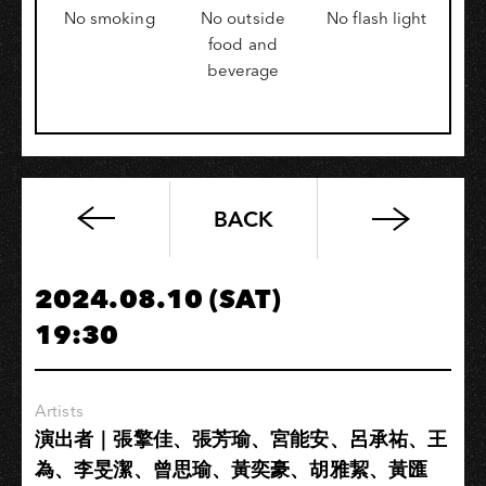
No smoking
No outside
No flash light
food and
beverage
BACK
八
月
｜
2024.08.10 (SAT)
高
19:30
流
市
集
Artists
公
演出者｜張擎佳、張芳瑜、宮能安、呂承祐、王
告
為、李旻潔、曾思瑜、黃奕豪、胡雅絜、黃匯