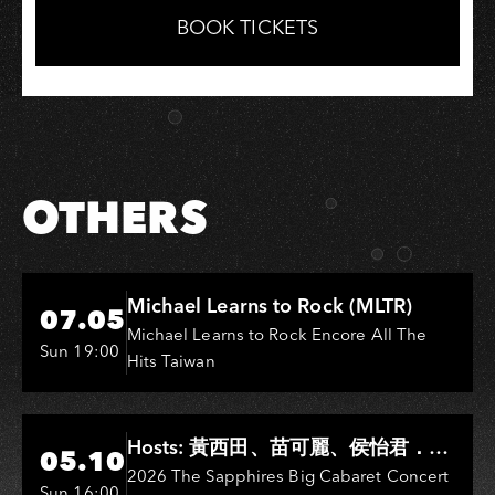
Facebook
LINE
BOOK TICKETS
OTHERS
Hi-Ing Music Hall
Michael Learns to Rock (MLTR)
07.05
Michael Learns to Rock Encore All The
Sun 19:00
Hits Taiwan
Hi-Ing Music Hall
Hosts: 黃西田、苗可麗、侯怡君．
05.10
Entertainers: 葉啟田、鳥來嬤-吳
2026 The Sapphires Big Cabaret Concert
Sun 16:00