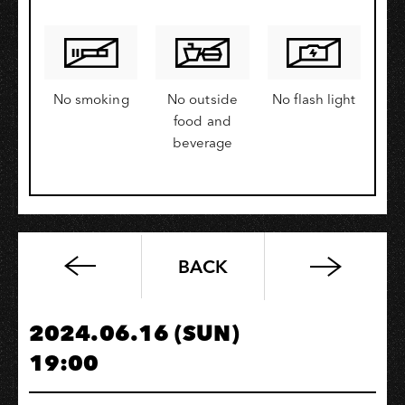
No smoking
No outside
No flash light
food and
beverage
BACK
TANK
呂
建
2024.06.16 (SUN)
忠
19:00
【關
於