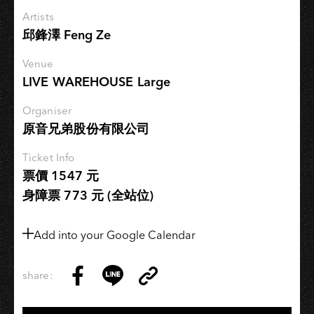
愛
Artists
和
邱鋒澤 Feng Ze
勇
氣，
Venue
再
LIVE WAREHOUSE Large
出
發】
Organiser
原音兄弟股份有限公司
演
唱
Ticket Info
會
票價 1547 元
高
身障票 773 元 (全站位)
雄
站
Add into your Google Calendar
share:
Copy
Share
Share
Copy
Link
on
on
Link