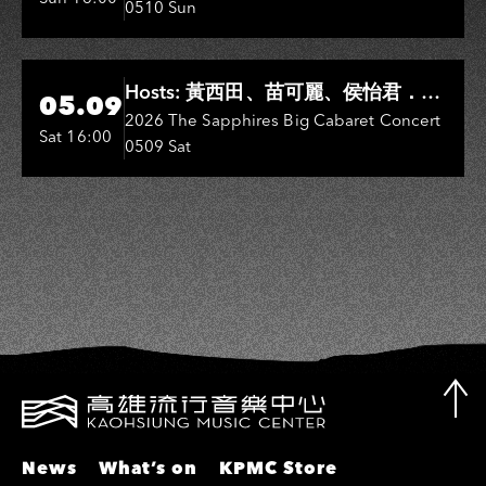
0510 Sun
敏、王彩樺、王瑞霞、吳淑敏、施文
彬、邵大倫、曹雅雯、陳孟賢、黃露
瑤
Hi-Ing Music Hall
Hosts: 黃西田、苗可麗、侯怡君．
05.09
Entertainers: 葉啟田、鳥來嬤-吳
2026 The Sapphires Big Cabaret Concert
Sat 16:00
0509 Sat
敏、張秀卿、王彩樺、吳淑敏、施文
彬、邵大倫、曹雅雯、陳孟賢、黃露
瑤
News
What’s on
KPMC Store