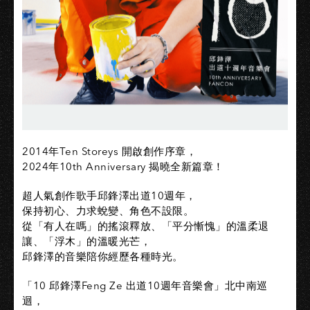
2014年Ten Storeys 開啟創作序章，
2024年10th Anniversary 揭曉全新篇章！
超人氣創作歌手邱鋒澤出道10週年，
保持初心、力求蛻變、角色不設限。
從「有人在嗎」的搖滾釋放、「平分慚愧」的溫柔退
讓、「浮木」的溫暖光芒，
邱鋒澤的音樂陪你經歷各種時光。
「10 邱鋒澤Feng Ze 出道10週年音樂會」北中南巡
迴，