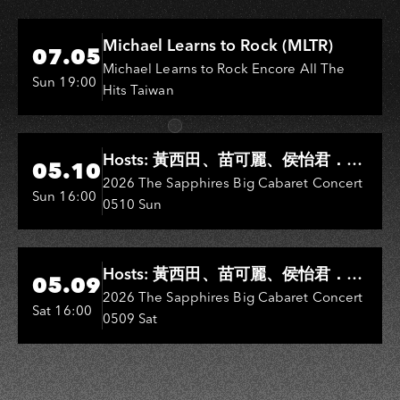
Hi-Ing Music Hall
Michael Learns to Rock (MLTR)
07.05
Michael Learns to Rock Encore All The
Sun 19:00
Hits Taiwan
Hi-Ing Music Hall
Hosts: 黃西田、苗可麗、侯怡君．
05.10
Entertainers: 葉啟田、鳥來嬤-吳
2026 The Sapphires Big Cabaret Concert
Sun 16:00
0510 Sun
敏、王彩樺、王瑞霞、吳淑敏、施文
彬、邵大倫、曹雅雯、陳孟賢、黃露
瑤
Hi-Ing Music Hall
Hosts: 黃西田、苗可麗、侯怡君．
05.09
Entertainers: 葉啟田、鳥來嬤-吳
2026 The Sapphires Big Cabaret Concert
Sat 16:00
0509 Sat
敏、張秀卿、王彩樺、吳淑敏、施文
彬、邵大倫、曹雅雯、陳孟賢、黃露
瑤