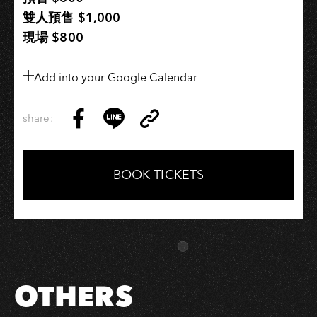
陸
雙人預售 $1,000
高
現場 $800
雄
場
Add into your Google Calendar
share:
Copy
Share
Share
Copy
Link
on
on
Link
Facebook
LINE
BOOK TICKETS
OTHERS