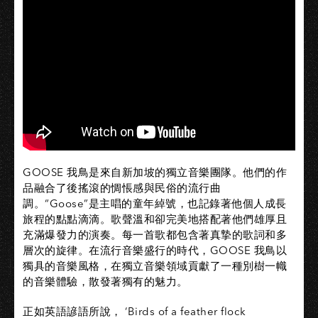
GOOSE 我鳥是來自新加坡的獨立音樂團隊。他們的作
品融合了後搖滾的惆悵感與民俗的流行曲
調。“Goose”是主唱的童年綽號，也記錄著他個人成長
旅程的點點滴滴。歌聲溫和卻完美地搭配著他們雄厚且
充滿爆發力的演奏。每一首歌都包含著真摯的歌詞和多
層次的旋律。在流行音樂盛行的時代，GOOSE 我鳥以
獨具的音樂風格，在獨立音樂領域貢獻了一種別樹一幟
的音樂體驗，散發著獨有的魅力。
正如英語諺語所說， ‘Birds of a feather flock