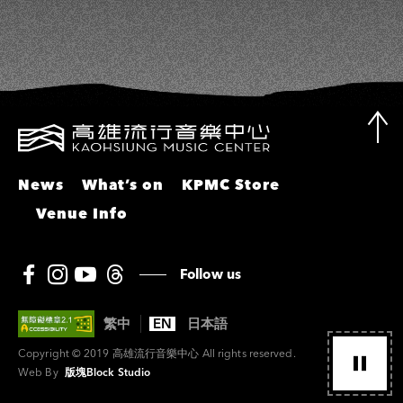
News
What’s on
KPMC Store
Venue Info
Follow us
繁中
EN
日本語
Copyright © 2019 高雄流行音樂中心 All rights reserved.
Web By
版塊Block Studio