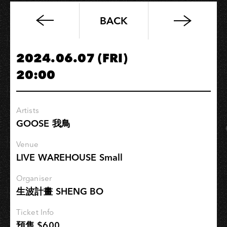
BACK
蕭
閎
仁
2024.06.07 (FRI)
2024
20:00
巡
迴
演
Artists
唱
GOOSE 我鳥
會
#
Venue
香
LIVE WAREHOUSE Small
蕉
地
Organiser
生波計畫 SHENG BO
球
－
Ticket Info
登
預售 $600