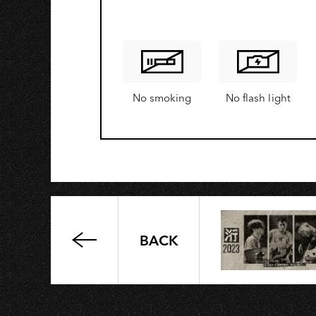
No smoking
No flash light
BACK
法
蘭
Fran《誒！
你