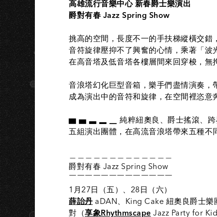
高雄流行音樂中心 新春爵士樂演出
爵對有春 Jazz Spring Show
挑高的空間，長度不一的手扶梯縱橫交錯，向上
音符旋律壓抑不了興奮的心情，乘著「波
在高音塔及低音塔各樓層間來回穿梭，無
音浪塔幻化巨型音箱，樂手們盡情演奏，
成為演出中的音符和旋律，在空間裡恣意奔放 
▆​ ▅ ▃ ▂ ▁ 純粹紐奧良、爵士搖滾
五組演出團體，在高流音浪塔帶來五種不
＿＿＿＿＿＿＿＿＿＿＿＿＿
爵對有春 Jazz Spring Show
￣￣￣￣￣￣￣￣￣￣￣￣￣
1月27日（五）、28日（六）
薛詒丹
aDAN、King Cake 紐奧良爵士
對（
享象Rhythmscape
Jazz Party for K