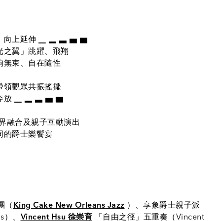
延伸 ▁ ▂ ▃ ▅ ▆​
光之翼」跳躍、飛翔
拘無束、自在隨性
帶領觀眾共振搖擺
▁ ▂ ▃ ▅ ▆​
、跨界融合及親子互動演出
同的爵士樂饗宴
樂團（
King Cake New Orleans Jazz
）、享象爵士親子派
ids）、
Vincent Hsu 徐崇育
「自由之徑」五重奏（Vincent