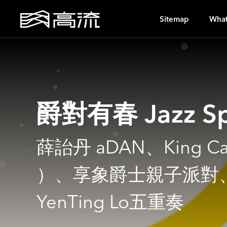
G
Sitemap
What
爵對有春 Jazz Sp
薛詒丹 aDAN、King Ca
）、享象爵士親子派對、V
YenTing Lo五重奏