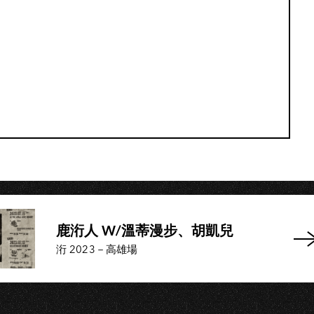
鹿洐人 W/溫蒂漫步、胡凱兒
洐 2023－高雄場