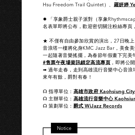
G
Hsu Freedom Trail Quintet）、
羅妍婷 Yen
✹ 「享象爵士親子派對（享象Rhythmscape 
名表單即將公布，歡迎密切關注粉絲專頁
★ 不僅有自由參加欣賞的演出，27日晚
音浪塔一樓將化身KMC Jazz Bar，美
一起隨著音樂搖擺，為春節年假畫下完美
#售票午夜場資訊鎖定高流專頁
，即將公
➠ 過年走春，走到高雄流行音樂中心音浪塔 
來年有餘，爵對有春！
☊ 指導單位：
高雄市政府 Kaohsiung City
☊ 主辦單位：
高雄流行音樂中心 Kaohsiung 
☊ 策劃單位：
爵式 WiJazz Records
Notice