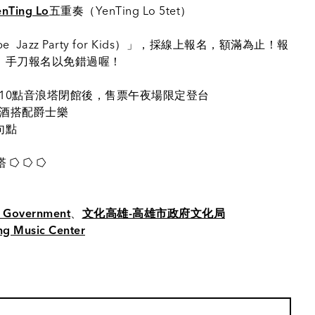
K
Ting Lo
五重奏（YenTing Lo 5tet）
​ Jazz Party for Kids）」，採線上報名，額滿為止！報
，手刀報名以免錯過喔！
上10點音浪塔閉館後，售票午夜場限定登台
食美酒搭配爵士樂
句點
開
⭔ ⭔ ⭔
 Government
、
文化高雄-高雄市政府文化局
Music Center