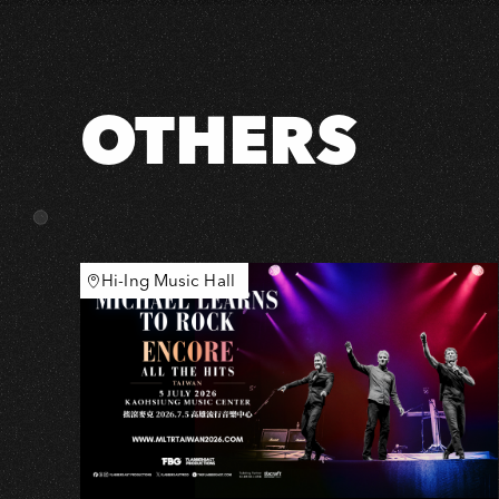
不
用
假
裝
OTHERS
成
熟》
-
高
雄
場
Hi-Ing Music Hall