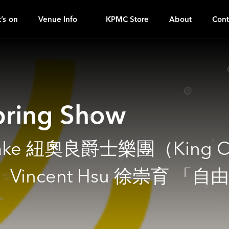
K
ｚ
’s on
Venue Info
KPMC Store
About
Cont
ring Show
ke 紐奧良爵士樂團（King Cake
incent Hsu 徐崇育 