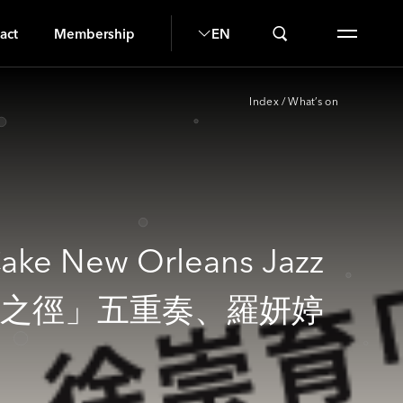
A
act
Membership
EN
Index
/
What’s on
 New Orleans Jazz
「自由之徑」五重奏、羅妍婷