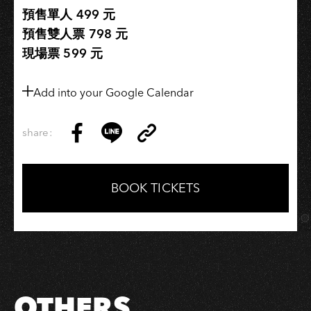
預售單人 499 元
預售雙人票 798 元
現場票 599 元
Add into your Google Calendar
share:
Copy
Share
Share
Copy
Link
on
on
Link
Facebook
LINE
BOOK TICKETS
OTHERS