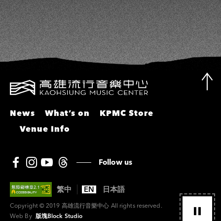
News
What’s on
KPMC Store
Venue Info
Follow us
繁中
EN
日本語
Copyright © 2019 高雄流行音樂中心 All rights reserved.
Web By
版塊Block Studio