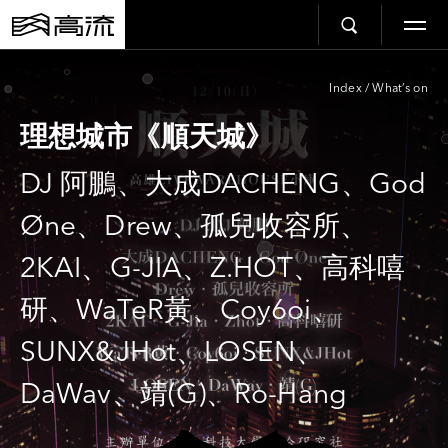
Index
/
What’s on
理想城市《順天城》
DJ 阿鵬、大成DACHENG、God
Øne、Drew、孤兒收容所、
2KAI、G-JIA、Z.HOT、高科嘻
研、WaTeR黃、Coy6oi、
SUNX&JHot、LOSEN、
DaWav、靖(G)、Ro-Hang