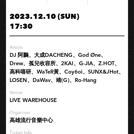
莉
周
2023.12.10 (SUN)
她
17:30
說
《致
親
Artists
愛
DJ 阿鵬、大成DACHENG、God Øne、
的
Drew、孤兒收容所、2KAI、G-JIA、Z.HOT、
夜
高科嘻研、WaTeR黃、Coy6oi、SUNX&JHot、
晚》
LOSEN、DaWav、靖(G)、Ro-Hang
冬
季
Venue
巡
LIVE WAREHOUSE
迴
⎯
Organiser
高
高雄流行音樂中心
雄
場
Ticket Info