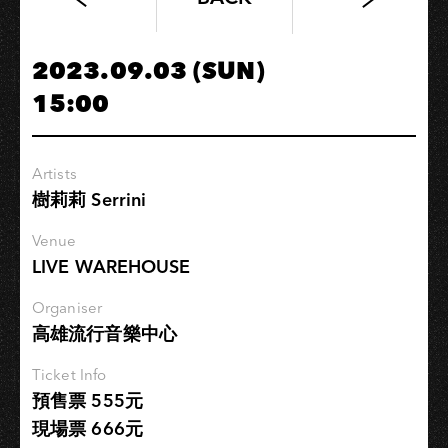
高
流
系：
2023.09.03 (SUN)
演
15:00
唱
會
現
Artists
場
樹莉莉 Serrini
開
箱
Venue
音
LIVE WAREHOUSE
響
培
Organiser
高雄流行音樂中心
訓
計
Ticket Info
畫
預售票 555元
現場票 666元