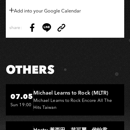
Add into your Google Calendar
share:
Copy
Share
Share
Copy
Link
on
on
Link
Facebook
LINE
OTHERS
Hi-Ing Music Hall
Michael Learns to Rock (MLTR)
07.05
Michael Learns to Rock Encore All The
Sun 19:00
Hits Taiwan
Hi-Ing Music Hall
Hosts: 黃西田、苗可麗、侯怡君．