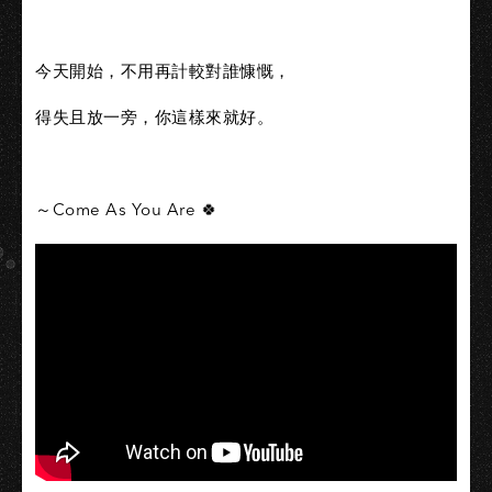
今天開始，不用再計較對誰慷慨，
得失且放一旁，你這樣來就好。
～Come As You Are 🍀