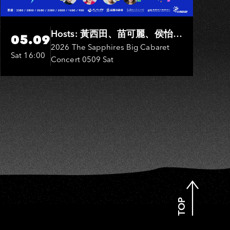
Hosts: 黃西田、苗可麗、侯怡
05.09
君．Entertainers: 葉啟田、鳥來
2026 The Sapphires Big Cabaret
Sat 16:00
Concert 0509 Sat
嬤-吳敏、張秀卿、王彩樺、吳
淑敏、施文彬、邵大倫、曹雅
雯、陳孟賢、黃露瑤
TOP