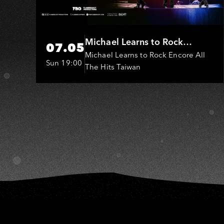
Michael Learns to Rock
07.05
(MLTR)
Michael Learns to Rock Encore All
Sun 19:00
The Hits Taiwan