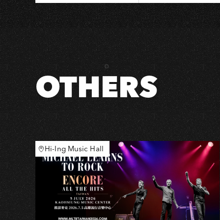
春
夏
O
交
接
小
巡
OTHERS
迴
【趁
天
氣
還
不
Hi-Ing Music Hall
太…
熱！！！】
－
高
雄