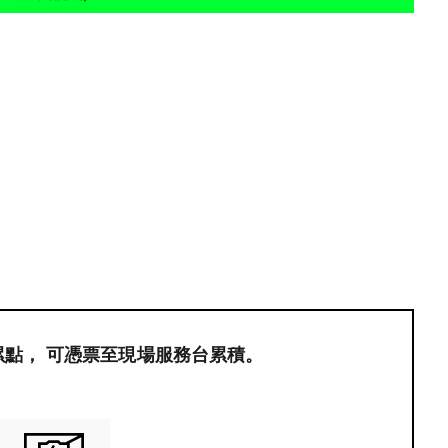
S
員累點，​ 可憑票至現場服務台累積。