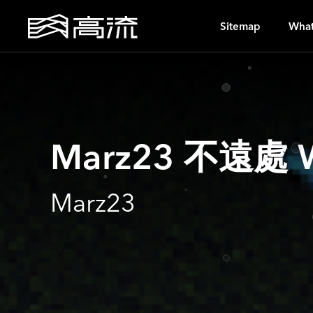
H
Sitemap
What
Marz23 不遠處 
Marz23