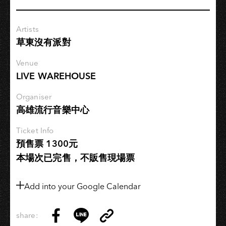
對
2023《人
Artists
責》
草東沒有派對
巡
迴
Venue
LIVE WAREHOUSE
Organiser
高雄流行音樂中心
Ticket Info
預售票 1300元
本場次已完售，不販售現場票
Add into your Google Calendar
share:
Copy