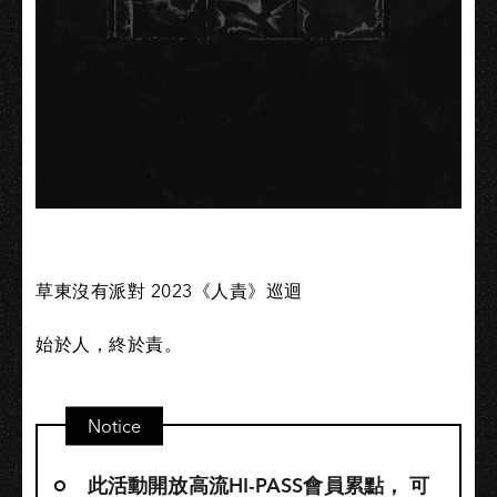
草東沒有派對 2023《人責》巡迴
始於人，終於責。
Notice
此活動開放高流HI-PASS會員累點，​ 可