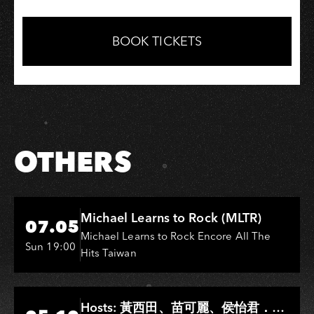
Share
Share
Copy
Link
on
on
Link
Facebook
LINE
BOOK TICKETS
OTHERS
Hi-Ing Music Hall
Michael Learns to Rock (MLTR)
07.05
Michael Learns to Rock Encore All The
Sun 19:00
Hits Taiwan
Hi-Ing Music Hall
Hosts: 黃西田、苗可麗、侯怡君．