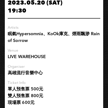
2023.05.20 (SAT)
《過
19:30
渡
的
使
Artists
者》
眠氣Hypersomnia、KoOk庫克、煙雨飄渺 Rain
單
of Sorrow
曲
巡
Venue
迴
LIVE WAREHOUSE
｜
高
Organiser
雄
高雄流行音樂中心
場
Ticket Info
單人預售票 500元
雙人預售票 800元
現場票 600元