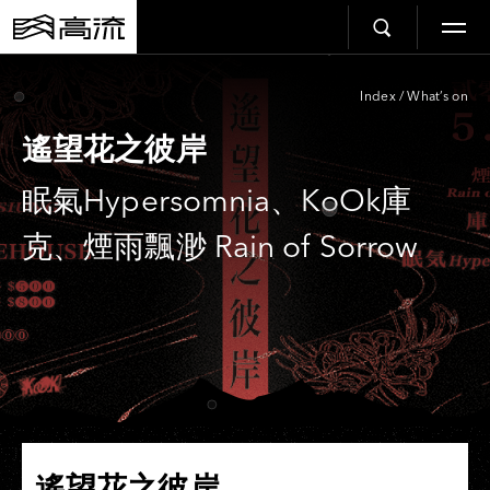
Index
/
What’s on
遙望花之彼岸
眠氣Hypersomnia、KoOk庫
克、煙雨飄渺 Rain of Sorrow
遙望花之彼岸