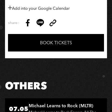
Add into your Google Calendar
share:
Copy
Share
Share
Copy
Link
on
on
Link
Facebook
LINE
BOOK TICKETS
OTHERS
Hi-Ing Music Hall
Michael Learns to Rock (MLTR)
07.05