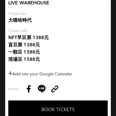
LIVE WAREHOUSE
號
交
Organiser
響
大嘻哈時代
曲
Ticket Info
(第
NFT早豆票 1388元
三
樂
盲豆票 1388元
章)
一顆豆 1588元
現場豆 1588元
Add into your Google Calendar
share:
Copy
Share
Share
Copy
Link
on
on
Link
Facebook
LINE
BOOK TICKETS