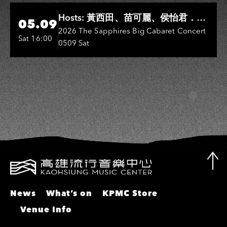
瑤
Hi-Ing Music Hall
Hosts: 黃西田、苗可麗、侯怡君．
05.09
Entertainers: 葉啟田、鳥來嬤-吳
2026 The Sapphires Big Cabaret Concert
Sat 16:00
0509 Sat
敏、張秀卿、王彩樺、吳淑敏、施文
彬、邵大倫、曹雅雯、陳孟賢、黃露
瑤
News
What’s on
KPMC Store
Venue Info