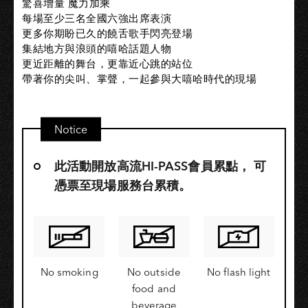
驚喜增量 魔力加乘
每場至少三名全國六強出席表演
更多你期盼已久的饒舌歌手閃亮登場
集結地方與浪頭的嘻哈話題人物
更近距離的舞台，更靠近心跳的站位
帶著你的尖叫、掌聲，一起參與大嘻哈時代的現場
Notice
此活動開放高流HI-PASS會員累點，​ 可
憑票至現場服務台累積。
No smoking
No outside
No flash light
food and
beverage