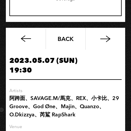
BACK
深
夜
音
2023.05.07 (SUN)
樂
19:30
讀
譜
會
Artists
Ep.3
阿跨面、SAVAGE.M/馬克、REX、小卡比、29
:
Groove、God Øne、Majin、Quanzo、
馬
O.Dkizzya、芮鯊 RapShark
勒:
第
Venue
五