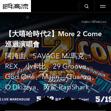
Index
/
What’s on
【大嘻哈時代2】More 2 Come
巡迴演唱會
阿跨面、SAVAGE.M/馬克、
REX、小卡比、29 Groove、
God Øne、Majin、Quanzo、
O.Dkizzya、芮鯊 RapShark