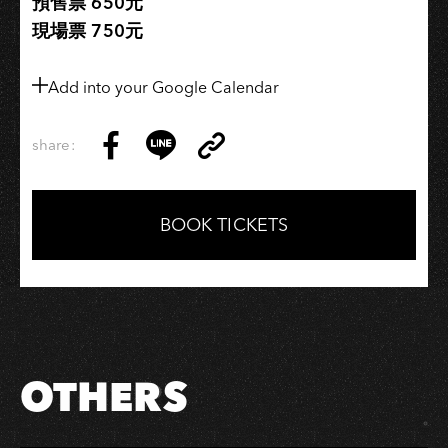
預售票 650元
現場票 750元
Add into your Google Calendar
share:
Copy
Share
Share
Copy
Link
on
on
Link
Facebook
LINE
BOOK TICKETS
OTHERS