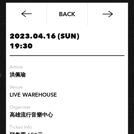
BACK
「Tomy
Wealth
Taiwan
2023.04.16 (SUN)
tour
19:30
2023
–
22RECORDS
Artists
presents」–
洪佩瑜
高
雄
Venue
LIVE WAREHOUSE
Organiser
高雄流行音樂中心
Ticket Info