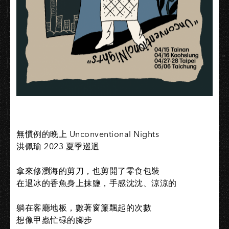
無慣例的晚上 Unconventional Nights
洪佩瑜 2023 夏季巡迴
拿來修瀏海的剪刀，也剪開了零食包裝
在退冰的香魚身上抹鹽，手感沈沈、涼涼的
躺在客廳地板，數著窗簾飄起的次數
想像甲蟲忙碌的腳步