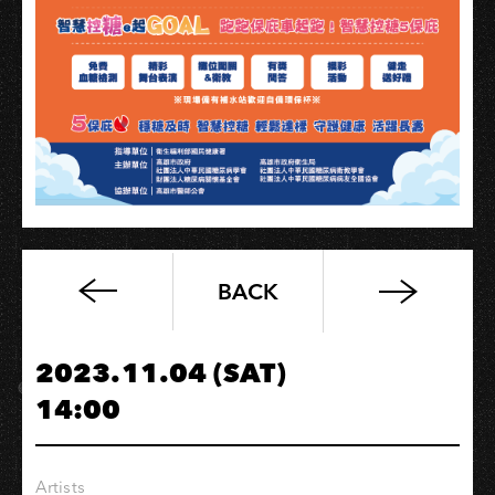
BACK
MAMAMOO+
1ST
FAN
2023.11.04 (SAT)
CONCERT
14:00
‘TWO
RABBITS
CODE’
Artists