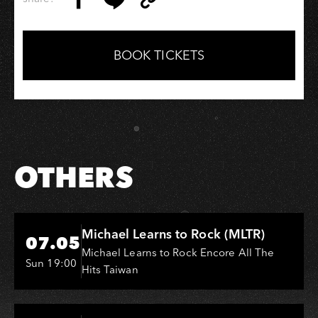
Copy
Share
Share
Copy
Link
on
on
Link
Facebook
LINE
BOOK TICKETS
OTHERS
Hi-Ing Music Hall
Michael Learns to Rock (MLTR)
07.05
Michael Learns to Rock Encore All The
Sun 19:00
Hits Taiwan
Hi-Ing Music Hall