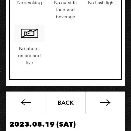
No smoking
No outside
No flash light
food and
beverage
No photo,
record and
live
BACK
深
夜
音
2023.08.19 (SAT)
樂