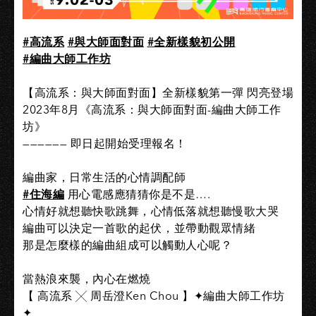
#高流系
#與大師面對面
#全新樣貌初公開
#編曲大師工作坊
【高流系：與大師面對面】全新樣貌第一彈 閃亮登場
2023年8月《高流系：與大師面對面-編曲大師工作
坊》
—————— 即日起開始受理報名！
編曲家，日常生活的心情調配師
#住海編
用心電感應猜猜你是不是….
心情好就想聽快歌跳舞，心情低落就想聽慢歌大哭
編曲可以決定一首歌的起伏，並帶動觀眾情緒
那是怎麼樣的編曲組成可以觸動人心呢？
當熱浪來襲，內心在燃燒
【 高流系 ╳ 周岳澄Ken Chou 】✦編曲大師工作坊
✦