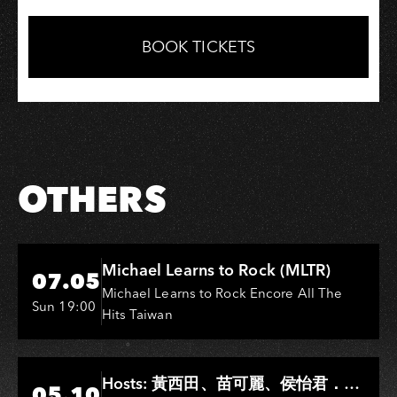
Link
章
on
on
Link
Facebook
LINE
BOOK TICKETS
OTHERS
Hi-Ing Music Hall
Michael Learns to Rock (MLTR)
07.05
Michael Learns to Rock Encore All The
Sun 19:00
Hits Taiwan
Hi-Ing Music Hall
Hosts: 黃西田、苗可麗、侯怡君．
05.10