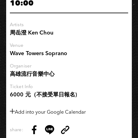
10:00
讀
譜
會
Artists
EP.
周岳澄 Ken Chou
6
–
Venue
貝
Wave Towers Soprano
多
芬:
Organiser
高雄流行音樂中心
第
九
Ticket Info
號
6000 元（不接受單日報名)
交
響
Add into your Google Calendar
曲
第
一
share:
Copy
樂
Share
Share
Copy