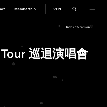
G
act
Membership
EN
Index
/
What’s on
ive Tour 巡迴演唱會