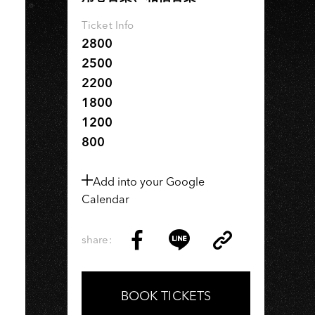
Ticket Info
2800
2500
2200
1800
1200
800
Add into your Google
Calendar
share:
Copy
Share
Share
Copy
Link
on
on
Link
Facebook
LINE
BOOK TICKETS