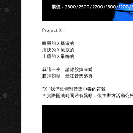
Project X＝
暗黑的Ｘ搖滾的
痛快的Ｘ流淚的
上癮的Ｘ最嗨的
就這一夜 請你脫掉束縛
膜拜朝聖 最狂音樂盛典
“X ”我們集體對音樂中毒的符號
＊實際開演時間若有異動，依主辦方活動公