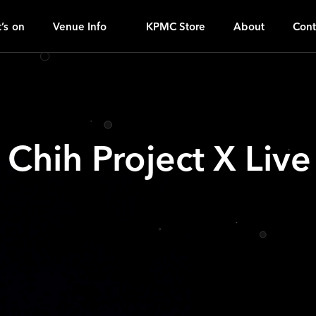
N
ｚ
’s on
Venue Info
KPMC Store
About
Cont
Chih Project X L