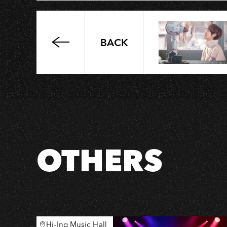
BACK
被
遺
忘
的
遐
想
—
deca
OTHERS
joins
2023
Tour
高
雄
場
Hi-Ing Music Hall