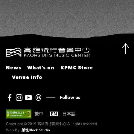
News
What’s on
KPMC Store
Venue Info
Follow us
繁中
EN
日本語
Copyright © 2019 高雄流行音樂中心 All rights reserved.
Web By
版塊Block Studio