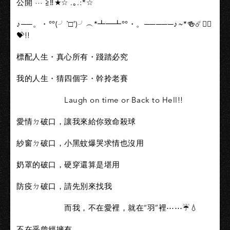
公開 ⋯ ≧‼️★☆ .｡.:*☆
♪──。・°°(╯‵□′)╯︵*┻━┻°°・。─────♪~*🍻☄️❤️‍🔥
💝!!
標配人生・真心所有・踐踏必究
我的人生・猜四個字・幹拎老賽
Laugh on time or Back to Hell!!
愛情ㄉ破口，讓我來給你致命殺球
紗窗ㄉ破口，小黑蚊爆哭求情也沒用
奶罩的破口，硬穿還算是堪用
防疫ㄉ破口，請先別來找我
而我，不在愛裡，就在“羽”裡⋯⋯☔️💧
不在乎曾經擁有，