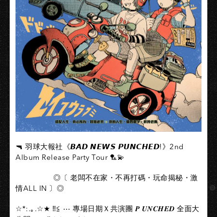
🔫 羽球大報社《𝘽𝘼𝘿 𝙉𝙀𝙒𝙎 𝙋𝙐𝙉𝘾𝙃𝙀𝘿!》2nd
Album Release Party Tour 🏸💫
◎〔 老闆不在家・不再打碼・玩命揭秘・激
情ALL IN 〕◎
☆*:.｡.☆★ ‼️≦ ⋯ 專場日期Ｘ共演團 𝑷 𝑼𝑵𝑪𝑯𝑬𝑫 全面大