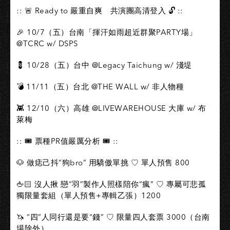
:: 🚨 Ready to 嚴重自爽 共演團高清登入 🔓 ::
🎉 10/7（五）台南「揮汗如雨超近群聚PARTY場」
@TCRC w/ DSPS
💈 10/28（五）台中 @Legacy Taichung w/ 淺堤
💣 11/11（五）台北 @THE WALL w/ 非人物種
👾 12/10（六）高雄 @LIVEWAREHOUSE 大庫 w/ 布
萊梅
:: 🎟 票種PR值嚴厲分析 🎟 ::
🐶 做痣己抖”狗bro” 用驕傲單挑 ♡ 單人預售 800
🖕🏻 沒人揪 戀“羽”製作人照樣陪你“瘋” ♡ 專屬可悲孤
獨限量套組（單人預售+專輯乙張）1200
🦄 “四”人同行還是要“錢” ♡ 限量四人套票 3000（台南
場除外）