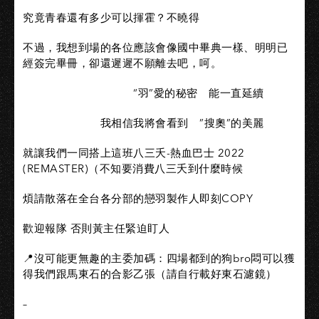
究竟青春還有多少可以揮霍？不曉得
不過，我想到場的各位應該會像國中畢典一樣、明明已
經簽完畢冊，卻還遲遲不願離去吧，呵。
“羽”愛的秘密 能一直延續
我相信我將會看到 ”搜奧”的美麗
就讓我們一同搭上這班八三夭-熱血巴士 2022
(REMASTER)（不知要消費八三夭到什麼時候
煩請散落在全台各分部的戀羽製作人即刻COPY
歡迎報隊 否則黃主任緊迫盯人
📍沒可能更無趣的主委加碼：四場都到的狗bro悶可以獲
得我們跟馬東石的合影乙張（請自行載好東石濾鏡）
–