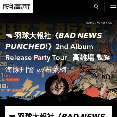
Index
/
What’s on
🔫 羽球大報社《𝘽𝘼𝘿 𝙉𝙀𝙒𝙎
𝙋𝙐𝙉𝘾𝙃𝙀𝘿!》2nd Album
Release Party Tour_ 高雄場 🏸💫
海豚刑警 w/布萊梅
🔫 羽球大報社《𝘽𝘼𝘿 𝙉𝙀𝙒𝙎