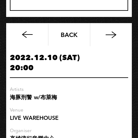
BACK
[課
程
取
2022.12.10 (SAT)
消]
20:00
杰
宸
科
Artists
技
海豚刑警 w/布萊梅
實
驗
Venue
所
LIVE WAREHOUSE
-
大
Organiser