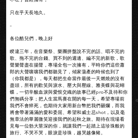
只在乎天長地久。
–
各位酷兒們，晚上好
睽違三年，在音樂祭、樂團拼盤說不完的話、唱不完的
歌、拖不完的台錢、買不到的週邊、編不完的新歌，歌
聲樂聲盡在揚聲，專場全包一次擁有，平時你們這些蕭
郎的大聲嚷嚷我們都聽見了，傾家蕩產的時候也到了
（你我都是），每天都把生命當作最後一天燃燒的沒有
盡頭，所有的歡笑與淚水、壓大與壓線、雅美蝶與花蝴
蝶，一切辛酸血淚與愛恨交織的故事已經pro不及待和你
們無碼分享；把人生當馬賽在開的每一天，希望專場前
我們不會猝死，也期待大家用新台幣把我們砸爛，而我
將會帶著滿滿的愛和委屈、希望和威士忌shot，以及毫
無章法的華麗微笑迎接我們的起秋之旅。期待在現場看
見每一位勃大莖深的你，就讓我們一起踏上這珍珠般的
旅行、不哭不哭，眼淚是珍珠，越哭越像豬。