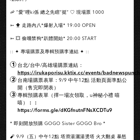
🦐 ”愛“哩ki係 總之先瞎”挺” ♡ 現場票 1000
➳ 🐥 走路內八*爆射入場* 19:00 OPEN
➳ 💥 偷嚐禁狗*趴體開始* 20:00 START
:: ✦ 專場購票及專輯預購李連結 ✦ ::
台北/台中/高雄場購票連結：
https://irukaporisu.kktix.cc/events/badnewspunc
台南場購票表單：9/9 中午12點 活動頁面準點公
開（售完即閉表）
專輯預購表單（擇一場次領取，u神秘小禮 嘻
嘻）
：：
https://forms.gle/dKGfnutnFNsXCDTu9
* 即刻開放預購 GOGO Sister GOGO Bro *
🧨 9/9（五）中午12點 塔滑湯灑湯燙塔 火大翻桌 暴怒