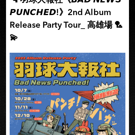
𝙋𝙐𝙉𝘾𝙃𝙀𝘿!》2nd Album
Release Party Tour_ 高雄場 🏸
💫