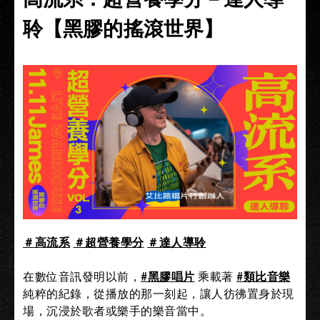
聆【黑膠的搖滾世界】
＃高流系
＃超營養學分
＃達人導聆
在數位音訊發明以前，
#黑膠唱片
乘載著
#類比音樂
純粹的紀錄，從播放的那一刻起，讓人彷彿置身於現
場，沉浸於歌者或樂手的樂音當中。