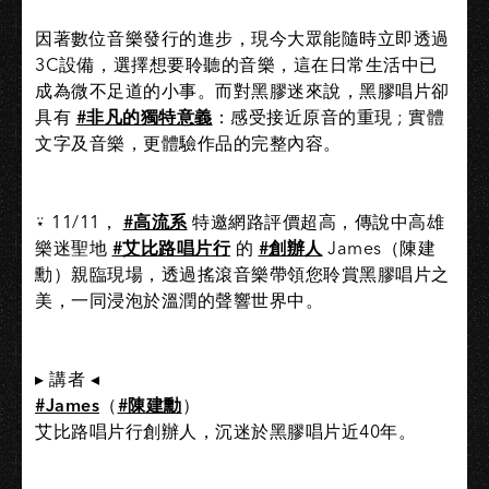
因著數位音樂發行的進步，現今大眾能隨時立即透過
3C設備，選擇想要聆聽的音樂，這在日常生活中已
成為微不足道的小事。而對黑膠迷來說，黑膠唱片卻
具有
#非凡的獨特意義
：感受接近原音的重現 ; 實體
文字及音樂，更體驗作品的完整內容。
⍣ 11/11，
#高流系
特邀網路評價超高，傳說中高雄
樂迷聖地
#艾比路唱片行
的
#創辦人
James（陳建
勳）親臨現場，透過搖滾音樂帶領您聆賞黑膠唱片之
美，一同浸泡於溫潤的聲響世界中。
▸ 講者 ◂
#James
（
#陳建勳
）
艾比路唱片行創辦人，沉迷於黑膠唱片近40年。