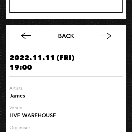
BACK
《自
從
彼
2022.11.11 (FRI)
時
19:00
陣》
發
片
Artists
巡
James
迴
演
Venue
唱
LIVE WAREHOUSE
會
-
Organiser