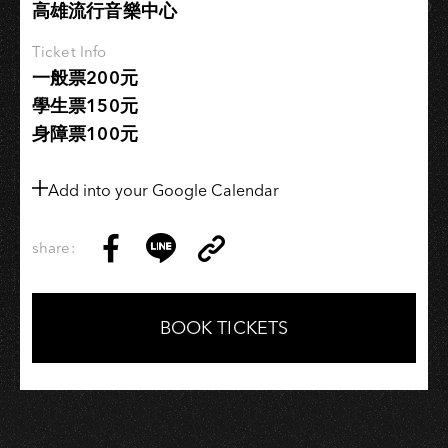
高雄流行音樂中心
高
雄
Ticket Info
場
一般票200元
學生票150元
身障票100元
Add into your Google Calendar
share:
Copy
Share
Share
Copy
Link
on
on
Link
Facebook
LINE
BOOK TICKETS