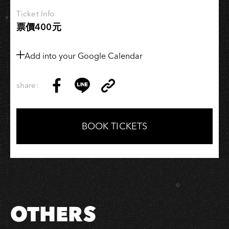
Ticket Info
票價400元
Add into your Google Calendar
share:
Copy
Share
Share
Copy
Link
on
on
Link
Facebook
LINE
BOOK TICKETS
OTHERS