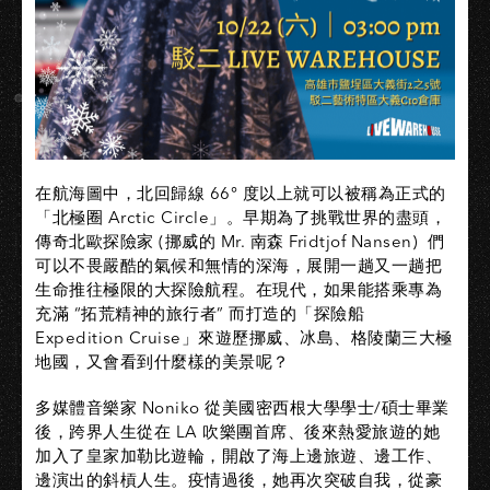
在航海圖中，北回歸線 66° 度以上就可以被稱為正式的
「北極圈 Arctic Circle」。早期為了挑戰世界的盡頭，
傳奇北歐探險家 (挪威的 Mr. 南森 Fridtjof Nansen) 們
可以不畏嚴酷的氣候和無情的深海，展開一趟又一趟把
生命推往極限的大探險航程。在現代，如果能搭乘專為
充滿 “拓荒精神的旅行者” 而打造的「探險船
Expedition Cruise」來遊歷挪威、冰島、格陵蘭三大極
地國，又會看到什麼樣的美景呢？
多媒體音樂家 Noniko 從美國密西根大學學士/碩士畢業
後，跨界人生從在 LA 吹樂團首席、後來熱愛旅遊的她
加入了皇家加勒比遊輪，開啟了海上邊旅遊、邊工作、
邊演出的斜槓人生。疫情過後，她再次突破自我，從豪