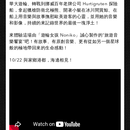
華大遊輪、轉戰到挪威百年老牌公司 Hurtigruten 探險
船，拿起獵槍防衛北極熊、開著小艇在冰川間賞鯨、在
船上用音樂與故事撫慰歐美遊客的心靈，並用她的音樂
和影像，持續的來記錄世界的最後一塊淨土！
來體驗這場由「遊輪女孩 Noniko」誠心製作的“旅遊音
樂饗宴”吧！有故事、有原創音樂、更有從如另一個星球
般的極地帶回來的生命感動！
10/22 與家鄉港都，海邊相見！