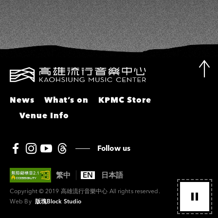
News
What’s on
KPMC Store
Venue Info
Follow us
繁中
EN
日本語
Copyright © 2019 高雄流行音樂中心 All rights reserved.
Web By
版塊Block Studio