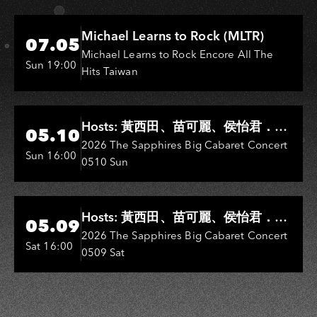
Hi-Ing Music Hall
Michael Learns to Rock (MLTR)
07.05
Michael Learns to Rock Encore All The
Sun 19:00
Hits Taiwan
Hi-Ing Music Hall
Hosts: 黃西田、苗可麗、侯怡君．
05.10
Entertainers: 葉啟田、鳥來嬤-吳
2026 The Sapphires Big Cabaret Concert
Sun 16:00
0510 Sun
敏、王彩樺、王瑞霞、吳淑敏、施文
彬、邵大倫、曹雅雯、陳孟賢、黃露
瑤
Hi-Ing Music Hall
Hosts: 黃西田、苗可麗、侯怡君．
05.09
Entertainers: 葉啟田、鳥來嬤-吳
2026 The Sapphires Big Cabaret Concert
Sat 16:00
0509 Sat
敏、張秀卿、王彩樺、吳淑敏、施文
彬、邵大倫、曹雅雯、陳孟賢、黃露
瑤