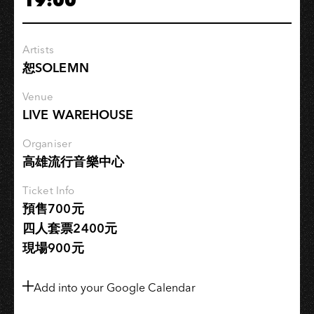
19:00
景
2022
巡
Artists
迴
恕SOLEMN
演
出-
Venue
高
LIVE WAREHOUSE
雄
場
Organiser
高雄流行音樂中心
Ticket Info
預售700元
四人套票2400元
現場900元
Add into your Google Calendar