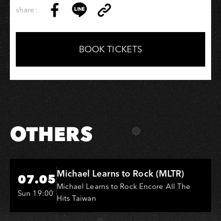
share:
Copy
Share
Share
Copy
Link
on
on
Link
Facebook
LINE
BOOK TICKETS
OTHERS
Hi-Ing Music Hall
Michael Learns to Rock (MLTR)
07.05
Michael Learns to Rock Encore All The
Sun 19:00
Hits Taiwan