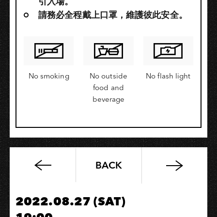
引入場。
請務必全程戴上口罩，維護彼此安全。
No smoking
No outside
No flash light
food and
beverage
BACK
路
上
的
2022.08.27 (SAT)
風