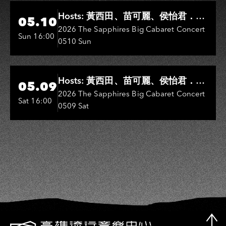
Hi-Ing Music Hall
Hosts: 黃西田、苗可麗、侯怡君．
05.10
Entertainers: 葉啟田、鳥來嬤-吳
2026 The Sapphires Big Cabaret Concert
Sun 16:00
0510 Sun
敏、王彩樺、王瑞霞、吳淑敏、施文
彬、邵大倫、曹雅雯、陳孟賢、黃露
瑤
Hi-Ing Music Hall
Hosts: 黃西田、苗可麗、侯怡君．
05.09
Entertainers: 葉啟田、鳥來嬤-吳
2026 The Sapphires Big Cabaret Concert
Sat 16:00
0509 Sat
敏、張秀卿、王彩樺、吳淑敏、施文
彬、邵大倫、曹雅雯、陳孟賢、黃露
瑤