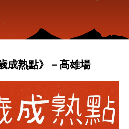
7歲成熟點》－高雄場