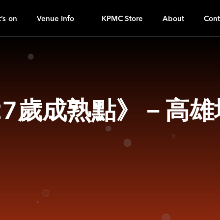
H
ｚ
’s on
Venue Info
KPMC Store
About
Cont
27歲成熟點》－高雄