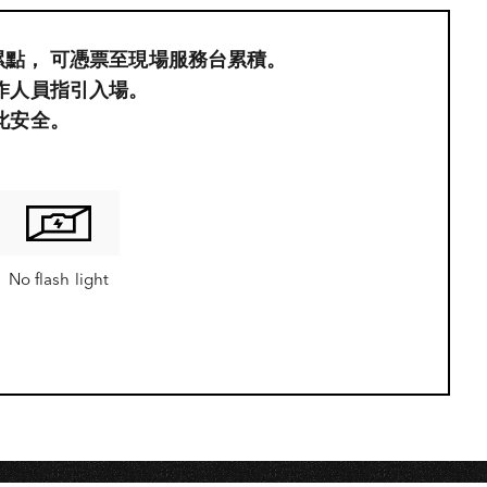
員累點，​ 可憑票至現場服務台累積。
作人員指引入場。
此安全。
No flash light