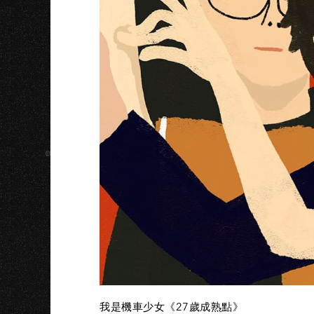
H
我是機車少女《27歲成熟點》