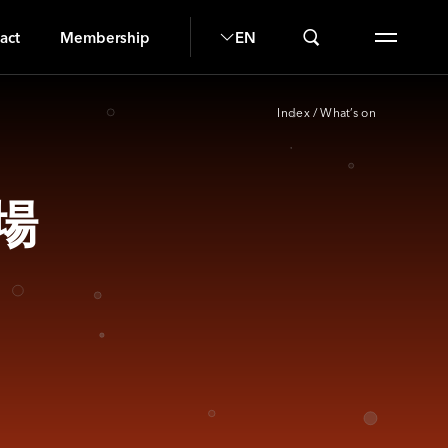
act
Membership
EN
Index
/
What’s on
場