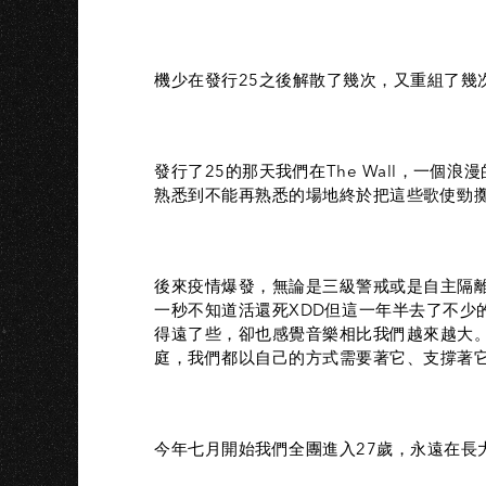
機少在發行25之後解散了幾次，又重組了幾
發行了25的那天我們在The Wall，一
熟悉到不能再熟悉的場地終於把這些歌使勁擲了出
後來疫情爆發，無論是三級警戒或是自主隔
一秒不知道活還死XDD但這一年半去了不少的音
得遠了些，卻也感覺音樂相比我們越來越大
庭，我們都以自己的方式需要著它、支撐著
今年七月開始我們全團進入27歲，永遠在長