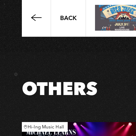
H
BACK
台
北
市
內
湖
區
李
權
OTHERS
哲
金
曲
慶
功
演
Hi-Ing Music Hall
唱
會