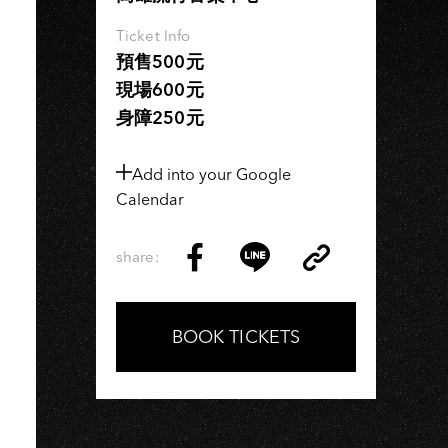
Ticket Info
預售500元
現場600元
身障250元
Add into your Google
Calendar
share:
Copy
Share
Share
Copy
Link
on
on
Link
Facebook
LINE
BOOK TICKETS