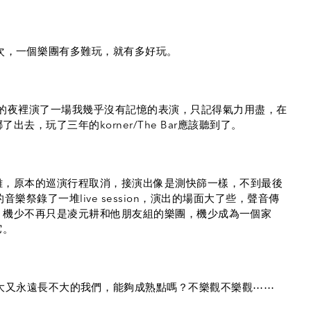
次，一個樂團有多難玩，就有多好玩。
個浪漫的夜裡演了一場我幾乎沒有記憶的表演，只記得氣力用盡，在
去，玩了三年的korner/The Bar應該聽到了。
離，原本的巡演行程取消，接演出像是測快篩一樣，不到最後
樂祭錄了一堆live session，演出的場面大了些，聲音傳
。機少不再只是凌元耕和他朋友組的樂團，機少成為一個家
它。
大又永遠長不大的我們，能夠成熟點嗎？不樂觀不樂觀⋯⋯