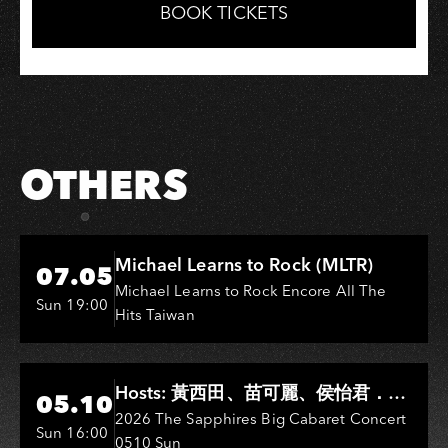
Facebook
LINE
BOOK TICKETS
OTHERS
Hi-Ing Music Hall
Michael Learns to Rock (MLTR)
07.05
Michael Learns to Rock Encore All The
Sun 19:00
Hits Taiwan
Hi-Ing Music Hall
Hosts: 黃西田、苗可麗、侯怡君．
05.10
Entertainers: 葉啟田、鳥來嬤-吳
2026 The Sapphires Big Cabaret Concert
Sun 16:00
0510 Sun