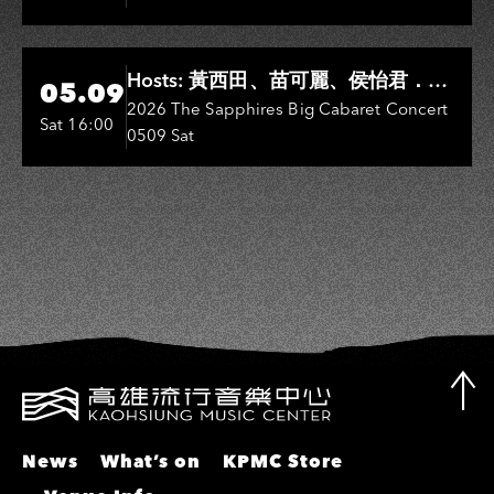
敏、王彩樺、王瑞霞、吳淑敏、施文
彬、邵大倫、曹雅雯、陳孟賢、黃露
瑤
Hi-Ing Music Hall
Hosts: 黃西田、苗可麗、侯怡君．
05.09
Entertainers: 葉啟田、鳥來嬤-吳
2026 The Sapphires Big Cabaret Concert
Sat 16:00
0509 Sat
敏、張秀卿、王彩樺、吳淑敏、施文
彬、邵大倫、曹雅雯、陳孟賢、黃露
瑤
News
What’s on
KPMC Store