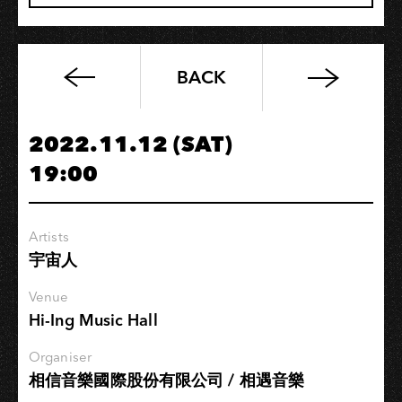
BACK
勻
境/
電
2022.11.12 (SAT)
神
19:00
霓
尊-
黑
Artists
潮
宇宙人
制
所
Venue
特
Hi-Ing Music Hall
展
Organiser
相信音樂國際股份有限公司 / 相遇音樂