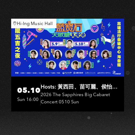
I
Hi-Ing Music Hall
Hosts: 黃西田、苗可麗、侯怡
05.10
君．Entertainers: 葉啟田、鳥來
2026 The Sapphires Big Cabaret
Sun 16:00
Concert 0510 Sun
嬤-吳敏、王彩樺、王瑞霞、吳
淑敏、施文彬、邵大倫、曹雅
雯、陳孟賢、黃露瑤