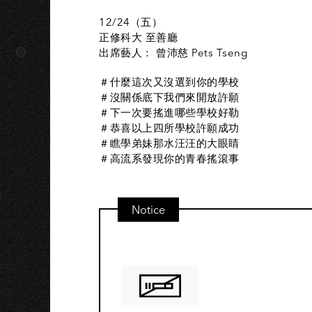
A
12/24（五）​
正修科大 至善廳
出席藝人： 曾沛慈 Pets Tseng
＃什麼這次又沒選到你的學校
＃沒關係底下我們來開放許願
＃下一次要搖進哪些學校好勒
＃恭喜以上四所學校許願成功
＃瞧學弟妹那水汪汪的大眼睛
＃高流系發現你的青春搖滾事
Notice