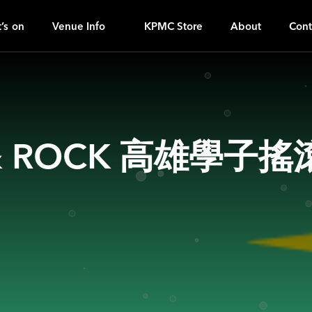
O
ｚ
’s on
Venue Info
KPMC Store
About
Cont
& ROCK 高雄學子搖