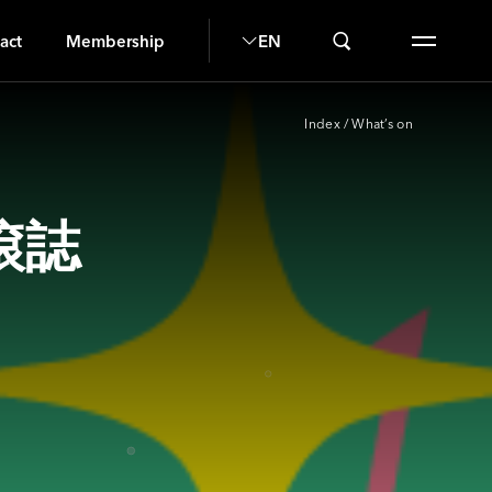
H
act
Membership
EN
Index
/
What’s on
滾誌