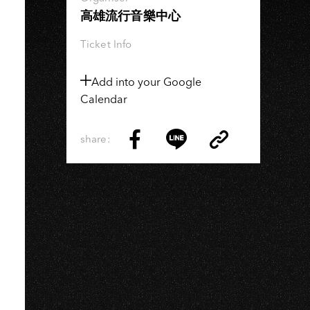
高雄流行音樂中心
Ticket Info
Add into your Google
Calendar
share:
Copy
Share
Share
Copy
Link
on
on
Link
Facebook
LINE