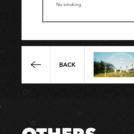
No smoking
BACK
高
流
系：
LOVE
&
ROCK
高
雄
學