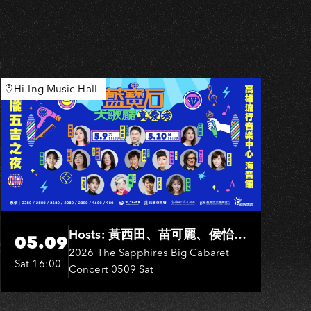
U
Hi-Ing Music Hall
Hosts: 黃西田、苗可麗、侯怡
05.09
君．Entertainers: 葉啟田、鳥來
2026 The Sapphires Big Cabaret
Sat 16:00
Concert 0509 Sat
嬤-吳敏、張秀卿、王彩樺、吳
淑敏、施文彬、邵大倫、曹雅