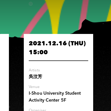
2021.12.16 (THU)
15:00
Artists
吳汶芳
Venue
I-Shou University Student
Activity Center 5F
Organiser