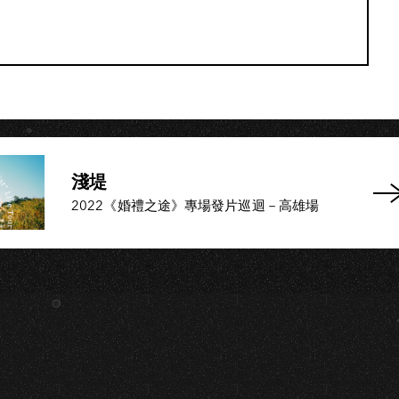
淺堤
2022《婚禮之途》專場發片巡迴－高雄場