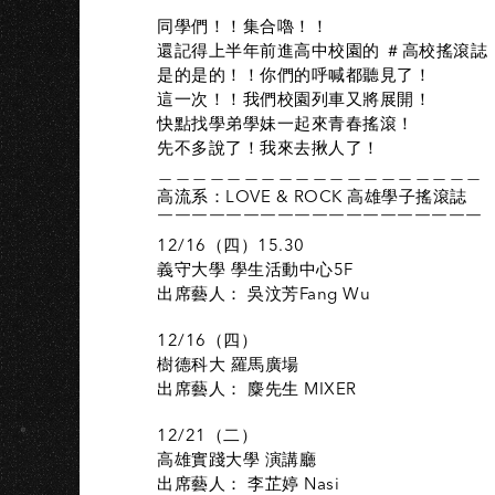
同學們！！集合嚕！！
還記得上半年前進高中校園的 ＃高校搖滾誌 
是的是的！！你們的呼喊都聽見了！
這一次！！我們校園列車又將展開！
快點找學弟學妹一起來青春搖滾！
先不多說了！我來去揪人了！
＿＿＿＿＿＿＿＿＿＿＿＿＿＿＿＿＿＿＿​
高流系：LOVE & ROCK 高雄學子搖滾誌 ​
￣￣￣￣￣￣￣￣￣￣￣￣￣￣￣￣￣￣￣
12/16（四）​15.30
義守大學 學生活動中心5F
出席藝人： 吳汶芳Fang Wu
12/16（四）​
樹德科大 羅馬廣場
出席藝人： 麋先生 MIXER
12/21（二）​
高雄實踐大學 演講廳
出席藝人： 李芷婷 Nasi