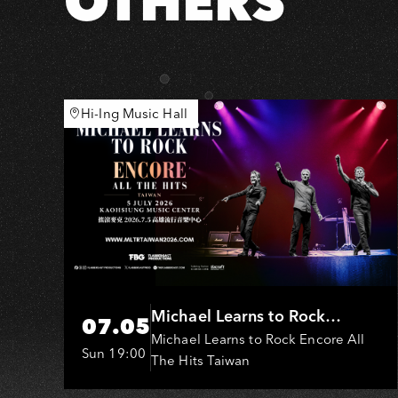
S
OTHERS
子
搖
滾
誌
Hi-Ing Music Hall
Michael Learns to Rock
07.05
(MLTR)
Michael Learns to Rock Encore All
Sun 19:00
The Hits Taiwan