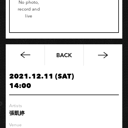
No photo,
record and
live
BACK
高
流
系：
2021.12.11 (SAT)
與
14:00
大
師
面
Artists
對
張凱婷
面
｜
Venue