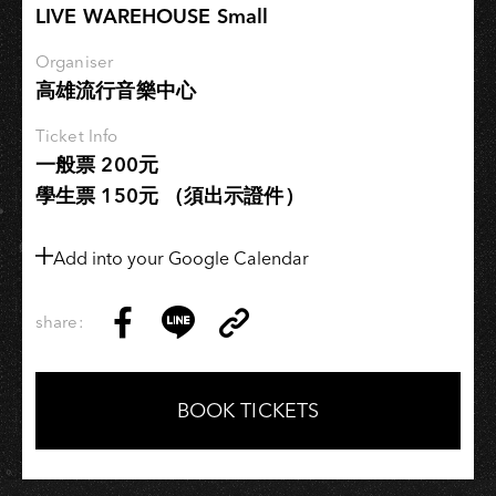
Awakening
LIVE WAREHOUSE Small
Senses
感
Organiser
高雄流行音樂中心
官
甦
Ticket Info
醒
一般票 200元
學生票 150元 （須出示證件）
Add into your Google Calendar
share:
Copy
Share
Share
Copy
Link
on
on
Link
Facebook
LINE
BOOK TICKETS