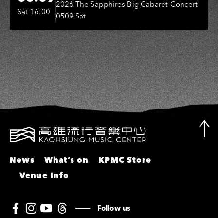
Entertainers: 葉啟田、鳥來嬤-吳
2026 The Sapphires Big Cabaret Concert
Sat 16:00
0509 Sat
敏、張秀卿、王彩樺、吳淑敏、施文
彬、邵大倫、曹雅雯、陳孟賢、黃露
瑤
News
What’s on
KPMC Store
Venue Info
Follow us