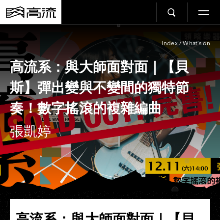
Index
/
What’s on
高流系：與大師面對面｜【貝
斯】彈出變與不變間的獨特節
奏！數字搖滾的複雜編曲​
張凱婷
高流系：與大師面對面｜【貝