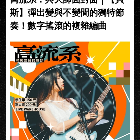
斯】彈出變與不變間的獨特節
奏！數字搖滾的複雜編曲​