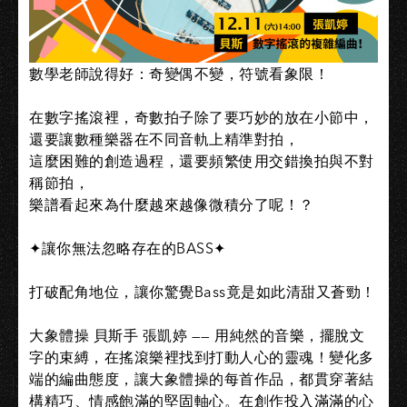
數學老師說得好：奇變偶不變，符號看象限！​
在數字搖滾裡，奇數拍子除了要巧妙的放在小節中，​
還要讓數種樂器在不同音軌上精準對拍，​
這麼困難的創造過程，還要頻繁使用交錯換拍與不對
稱節拍，​
樂譜看起來為什麼越來越像微積分了呢！？​
✦讓你無法忽略存在的BASS✦​
打破配角地位，讓你驚覺Bass竟是如此清甜又蒼勁！​
大象體操 貝斯手 張凱婷 —— 用純然的音樂，擺脫文
字的束縛，在搖滾樂裡找到打動人心的靈魂！變化多
端的編曲態度，讓大象體操的每首作品，都貫穿著結
構精巧、情感飽滿的堅固軸心。在創作投入滿滿的心