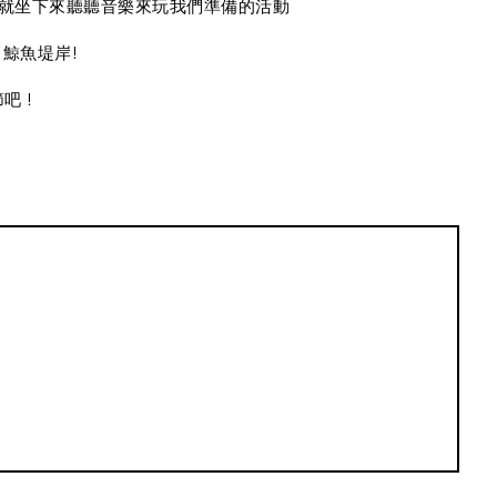
H
,就坐下來聽聽音樂來玩我們準備的活動
 鯨魚堤岸!
吧 !