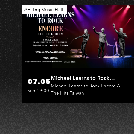
台
Hi-Ing Music Hall
語
歌
AO
Michael Learns to Rock
07.05
(MLTR)
Michael Learns to Rock Encore All
Sun 19:00
The Hits Taiwan