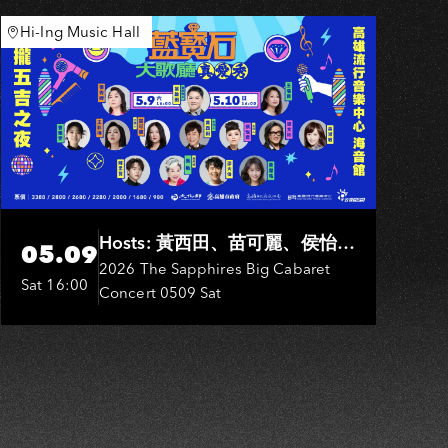
Hi-Ing Music Hall
S
Hosts: 黃西田、苗可麗、侯怡
05.09
君．Entertainers: 葉啟田、鳥來
2026 The Sapphires Big Cabaret
Sat 16:00
Concert 0509 Sat
嬤-吳敏、張秀卿、王彩樺、吳
淑敏、施文彬、邵大倫、曹雅
雯、陳孟賢、黃露瑤