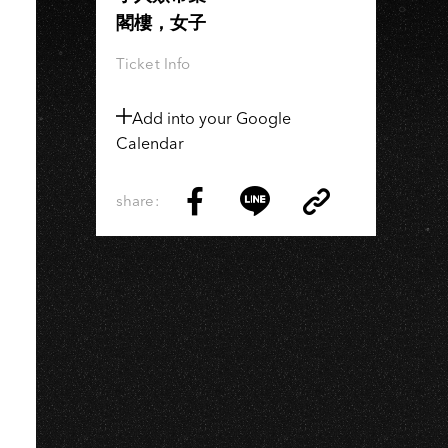
S
閣樓，女子
Ticket Info
Add into your Google
Calendar
share:
Copy
Share
Share
Copy
Link
on
on
Link
Facebook
LINE