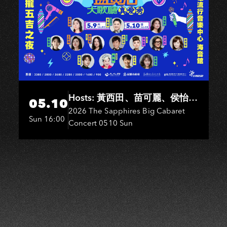
H
Hosts: 黃西田、苗可麗、侯怡
05.10
君．Entertainers: 葉啟田、鳥來
2026 The Sapphires Big Cabaret
Sun 16:00
Concert 0510 Sun
嬤-吳敏、王彩樺、王瑞霞、吳
淑敏、施文彬、邵大倫、曹雅
雯、陳孟賢、黃露瑤