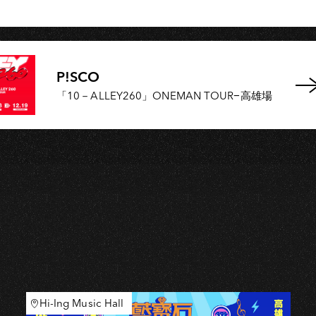
S
P!SCO
「10－ALLEY260」ONEMAN TOUR−高雄場
Hi-Ing Music Hall