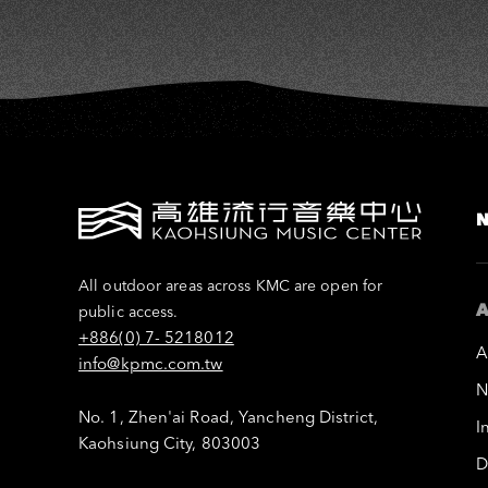
All outdoor areas across KMC are open for
A
public access.
+886(0) 7- 5218012
A
info@kpmc.com.tw
N
No. 1, Zhen'ai Road, Yancheng District,
I
Kaohsiung City, 803003
D