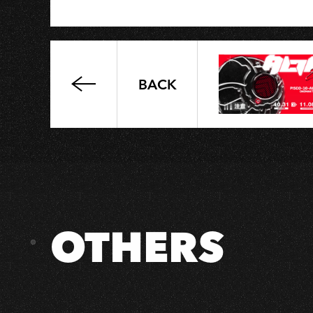
OH
BACK
高
流
系：
超
營
養
學
分
OTHERS
VOL.1
｜
有
一
首