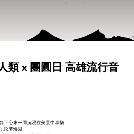
04 小人類 x 團圓日 高雄流行音
,靜下心來一同沉浸在美景中享樂
心,吹著海風