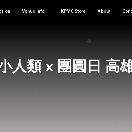
S
ｚ
’s on
Venue Info
KPMC Store
About
Cont
/ 04 小人類 x 團圓