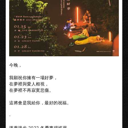
今晚，​
我願祝你擁有一場好夢，​
在夢裡與愛人相視，​
在夢裡不再寂寞悲傷。​
這將會是我給你，最好的祝福。​
-​
溫蒂漫步 2022 冬季專場巡迴​