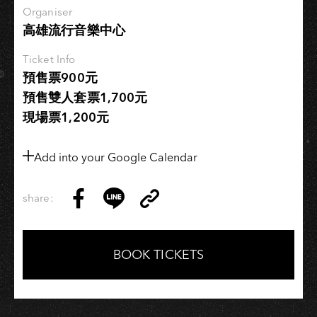
TO
Organiser
高雄流行音樂中心
GO』
Ticket Info
預售票900元
預售雙人套票1,700元
現場票1,200元
Add into your Google Calendar
share:
Copy
Share
Share
Copy
Link
on
on
Link
Facebook
LINE
BOOK TICKETS