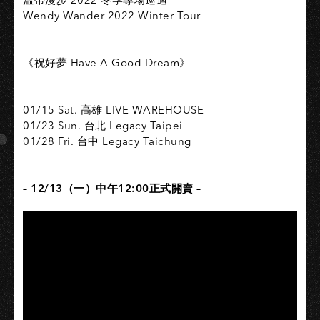
Wendy Wander 2022 Winter Tour​
《祝好夢 Have A Good Dream》​
01/15 Sat. 高雄 LIVE WAREHOUSE​
01/23 Sun. 台北 Legacy Taipei​
01/28 Fri. 台中 Legacy Taichung​
– 12/13（一）中午12:00正式開賣 –​