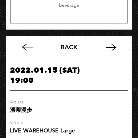
beverage
BACK
『恭
喜
你
2022.01.15 (SAT)
又
19:00
活
下
來
Artists
了
溫蒂漫步
一
天』
Venue
+​​​​​​​
LIVE WAREHOUSE Large
『TIME