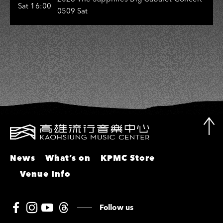
Sat 16:00
0509 Sat
敏、張秀卿、王彩樺、吳淑敏、施文
彬、邵大倫、曹雅雯、陳孟賢、黃露
瑤
News
What’s on
KPMC Store
Venue Info
Follow us