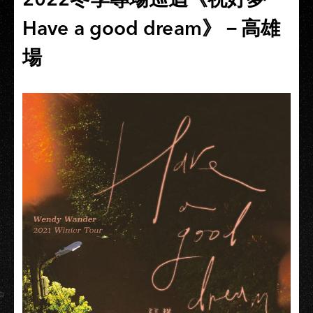
Have a good dream》－高雄
場