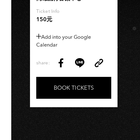
Ticket Info
150元
Add into your Google
Calendar
share:
Copy
Share
Share
Copy
Link
on
on
Link
Facebook
LINE
BOOK TICKETS