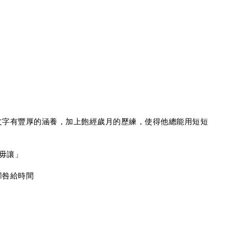
文字有豐厚的涵養，加上飽經歲月的歷練，使得他總能用短短
間毋讓」
歸咎給時間