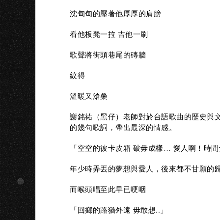
沈甸甸的壓著他厚厚的肩膀
看他板凳一拉 吉他一刷
歌聲將街頭巷尾的磚牆
紋得
溫暖又滄桑
謝銘祐（黑仔）老師對於台語歌曲的歷史與
的幾句歌詞，帶出最深的情感。
「空空的彼卡皮箱 破毋成樣… 愛人啊！時
年少時弄丟的夢想與愛人，後來都不甘願的
而喉頭唱至此早已哽咽
「回鄉的路猶外遠 毋敢想..」