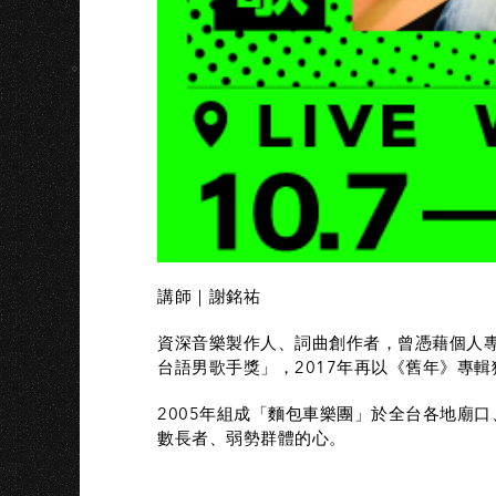
K
講師｜謝銘祐
資深音樂製作人、詞曲創作者，曾憑藉個人專
台語男歌手獎」，2017年再以《舊年》專
2005年組成「麵包車樂團」於全台各地廟
數長者、弱勢群體的心。