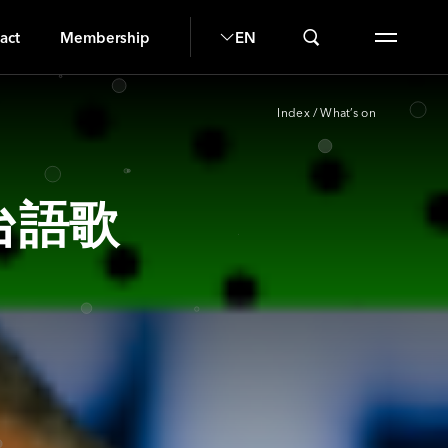
act
Membership
EN
Index
/
What’s on
台語歌