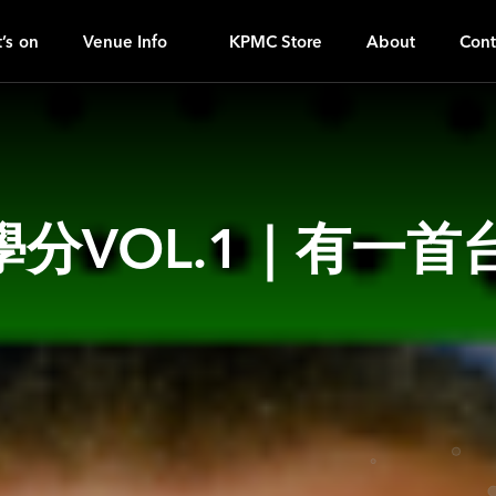
U
ｚ
’s on
Venue Info
KPMC Store
About
Cont
分VOL.1｜有一首