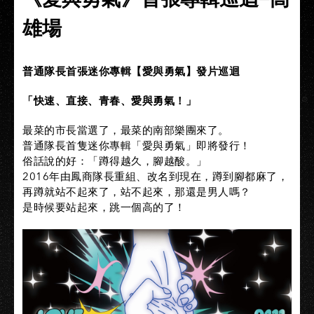
雄場
普通隊長首張迷你專輯【愛與勇氣】發片巡迴
「快速、直接、青春、愛與勇氣！」
最菜的市長當選了，最菜的南部樂團來了。
普通隊長首隻迷你專輯「愛與勇氣」即將發行！
俗話說的好：「蹲得越久，腳越酸。」
2016年由鳳商隊長重組、改名到現在，蹲到腳都麻了，
再蹲就站不起來了，站不起來，那還是男人嗎？
是時候要站起來，跳一個高的了！