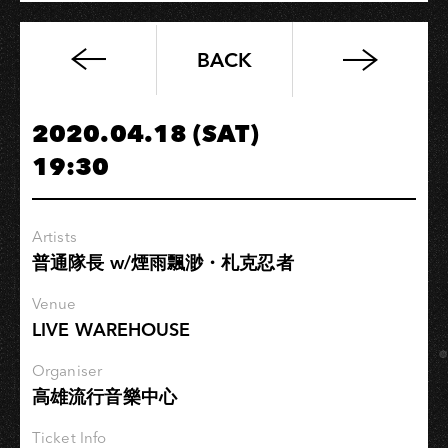
BACK
「Plant」
2020
Taiwan
2020.04.18 (SAT)
tour−高
19:30
雄
場
Artists
普通隊長 w/煙雨飄渺・札克忍者
Venue
LIVE WAREHOUSE
Organiser
高雄流行音樂中心
Ticket Info