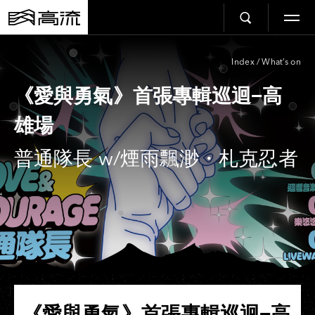
Index
/
What’s on
《愛與勇氣》首張專輯巡迴−高
雄場
普通隊長 w/煙雨飄渺・札克忍者
《愛與勇氣》首張專輯巡迴−高