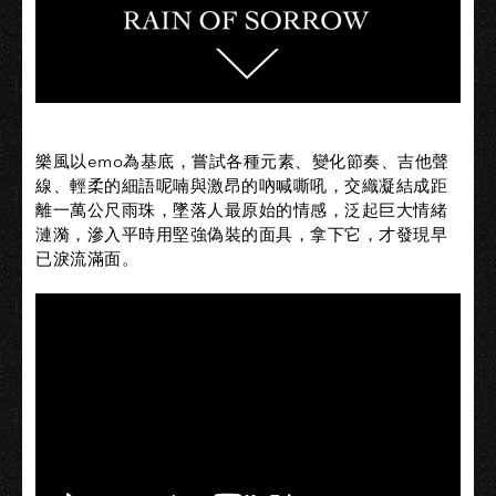
樂風以emo為基底，嘗試各種元素、變化節奏、吉他聲
線、輕柔的細語呢喃與激昂的吶喊嘶吼，交織凝結成距
離一萬公尺雨珠，墜落人最原始的情感，泛起巨大情緒
漣漪，滲入平時用堅強偽裝的面具，拿下它，才發現早
已淚流滿面。