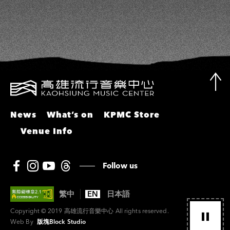
News
What’s on
KPMC Store
Venue Info
Follow us
繁中
EN
日本語
Copyright © 2019 高雄流行音樂中心 All rights reserved.
Web By
版塊Block Studio