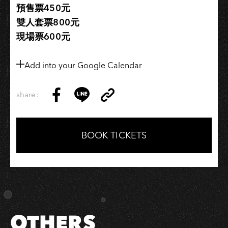
預售票450元
雙人套票800元
現場票600元
Add into your Google Calendar
share:
Copy
Share
Share
Copy
Link
on
on
Link
Facebook
LINE
BOOK TICKETS
OTHERS