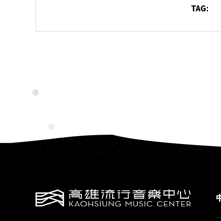
G
K
TAG:
AOH