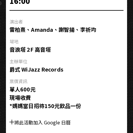
16:00
他
三
重
演出者
奏
雷柏熹、Amanda、謝智揚、李祈均
ft.
方
場地
鏡
音浪塔 2F 高音塔
興
主辦單位
爵式 WiJazz Records
票價資訊
單人600元
現場收費
*媽媽當日招待150元飲品一份
將此活動加入 Google 日曆