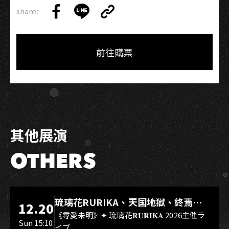
share:
Copy
Share
Share
Copy
Link
on
on
Link
Facebook
LINE
前往購票
其他展演
OTHERS
LIVE WAREHOUSE 小庫
琉璃花RURIKA、天国地獄、終焉
12.20
Rebirth、DUALIA、無我夢中、花奏
《尋愛未明》✦ 琉璃花𝐑𝐔𝐑𝐈𝐊𝐀 2026主催ラ
Sun 15:10
イブ