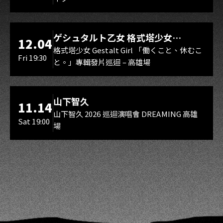
スマイル（O.A.）
LIVE WAREHOUSE 小庫
ゲシュタルト乙女 格式塔少女
12.04
Gestalt Girl
格式塔少女 Gestalt Girl 「働くこと、休むこ
Fri 19:30
と。」專輯發片巡迴 – 高雄場
海音館
山下智久
11.14
山下智久 2026 巡迴演唱會 DREAMING 高雄
Sat 19:00
場