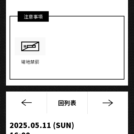
注意事項
場地禁菸
回列表
李
世
鈞
2025.05.11 (SUN)
吉